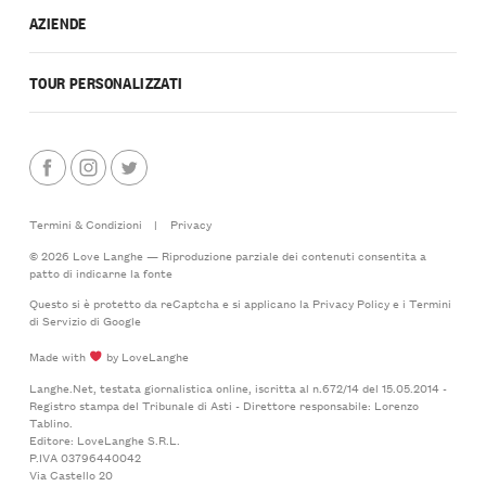
AZIENDE
TOUR PERSONALIZZATI
Termini & Condizioni
|
Privacy
© 2026 Love Langhe — Riproduzione parziale dei contenuti consentita a
patto di indicarne la fonte
Questo si è protetto da reCaptcha e si applicano la
Privacy Policy
e i
Termini
di Servizio
di Google
Made with
by LoveLanghe
Langhe.Net, testata giornalistica online, iscritta al n.672/14 del 15.05.2014 -
Registro stampa del Tribunale di Asti - Direttore responsabile: Lorenzo
Tablino.
Editore: LoveLanghe S.R.L.
P.IVA 03796440042
Via Castello 20