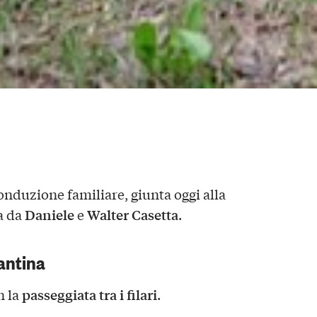
onduzione familiare, giunta oggi alla
Daniele
Walter Casetta
a da
e
.
cantina
passeggiata tra i filari
n la
.