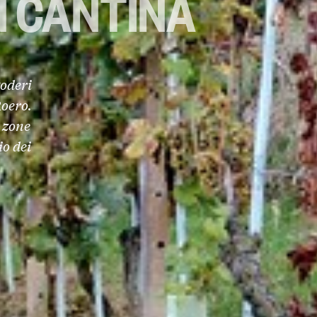
N CANTINA
oderi
Roero.
 zone
o dei