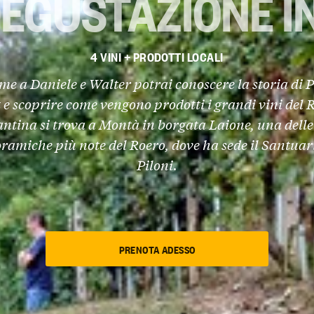
 DEGUSTAZIONE I
4 VINI + PRODOTTI LOCALI
eme a
Daniele e Walter
potrai conoscere la storia di
P
t
e scoprire come vengono prodotti i grandi vini del 
antina si trova a
Montà
in borgata Laione, una delle
ramiche più note del Roero, dove ha sede il Santuari
Piloni.
PRENOTA ADESSO