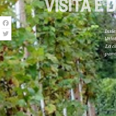
VISITA E
Insi
Facebook
Vaio
Twitter
La c
pano