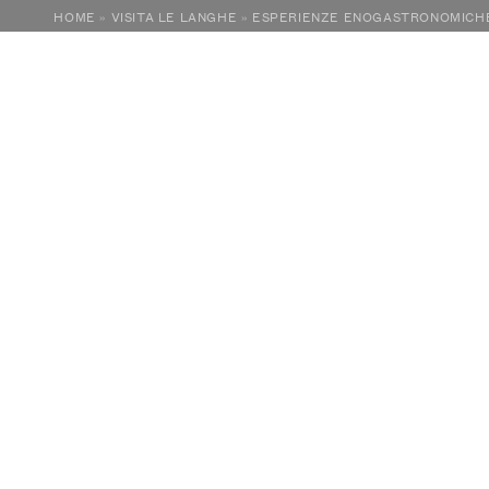
HOME
»
VISITA LE LANGHE
»
ESPERIENZE ENOGASTRONOMICH
love
langhe