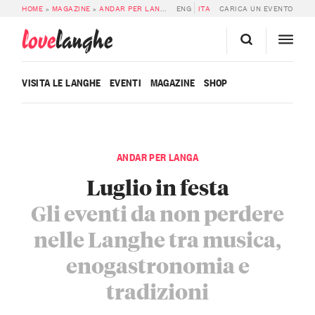
HOME
»
MAGAZINE
»
ANDAR PER LANGA
»
ENG
LUGLIO IN FESTA
ITA
CARICA UN EVENTO
love
langhe
VISITA LE LANGHE
EVENTI
MAGAZINE
SHOP
ANDAR PER LANGA
Luglio in festa
Gli eventi da non perdere
nelle Langhe tra musica,
enogastronomia e
tradizioni