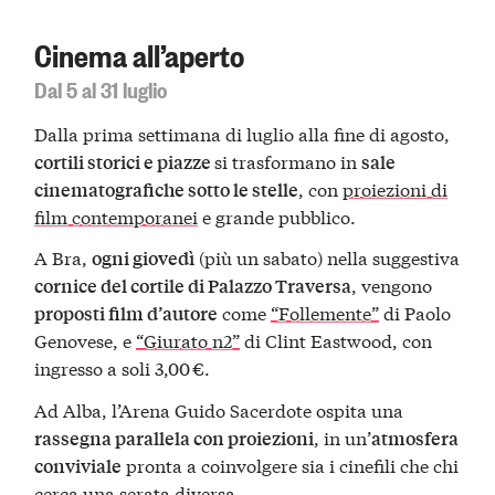
Cinema all’aperto
Dal 5 al 31 luglio
Dalla prima settimana di luglio alla fine di agosto,
si trasformano in
cortili storici e piazze
sale
, con
proiezioni di
cinematografiche sotto le stelle
film contemporanei
e grande pubblico.
A Bra,
(più un sabato) nella suggestiva
ogni giovedì
, vengono
cornice del cortile di Palazzo Traversa
come
“Follemente”
di Paolo
proposti film d’autore
Genovese, e
“Giurato n2”
di Clint Eastwood, con
ingresso a soli 3,00 €.
Ad Alba, l’Arena Guido Sacerdote ospita una
, in un’
rassegna parallela con proiezioni
atmosfera
pronta a coinvolgere sia i cinefili che chi
conviviale
cerca una serata diversa.