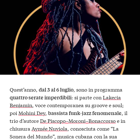
Quest’anno,
, sono in programma
dal 3 al 6 luglio
: si parte con
Lakecia
quattro serate imperdibili
Benjamin
, voce contemporanea su groove e soul;
poi
Mohini Dey
,
, il
bassista funk-jazz fenomenale
trio d’autore
De Piscopo–Moroni–Bonaccorso
e in
chiusura
Aymée Nuviola
, conosciuta come “La
Sonera del Mundo”, musica cubana con la sua