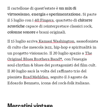
Il cartellone di quest’estate è
un mix di
,
e
Si parte
virtuosismo
energia
sperimentazione.
il 5 luglio con i
40 Fingers
, quartetto di
chitarre
capace di reinterpretare classici rock,
acustiche
e brani originali.
colonne sonore
Il 15 luglio arriva
Kamasi Washington
, sassofonista
di culto che mescola jazz, hip‑hop e spiritualità in
un progetto visionario. Il 20 luglio spazio a
The
Original Blues Brothers Band®
, con l’energia
soul‑rhythm & blues dei protagonisti del film cult.
Il 30 luglio sarà la volta del raffinato trio del
pianista
Brad Mehldau
, seguito il 3 agosto da
Edoardo Bennato, icona del rock‑folk italiano.
Mercatini vintage