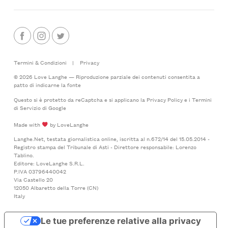
Termini & Condizioni
|
Privacy
© 2026 Love Langhe — Riproduzione parziale dei contenuti consentita a
patto di indicarne la fonte
Questo si è protetto da reCaptcha e si applicano la
Privacy Policy
e i
Termini
di Servizio
di Google
Made with
by LoveLanghe
Langhe.Net, testata giornalistica online, iscritta al n.672/14 del 15.05.2014 -
Registro stampa del Tribunale di Asti - Direttore responsabile: Lorenzo
Tablino.
Editore: LoveLanghe S.R.L.
P.IVA 03796440042
Via Castello 20
12050 Albaretto della Torre (CN)
Italy
Le tue preferenze relative alla privacy