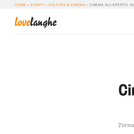
HOME
»
EVENTI
»
CULTURA & CINEMA
»
CINEMA ALL’APERTO: G
love
langhe
Ci
Tornan