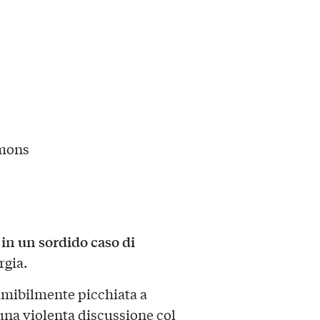
mmons
 in un sordido caso di
rgia.
sumibilmente picchiata a
na violenta discussione col