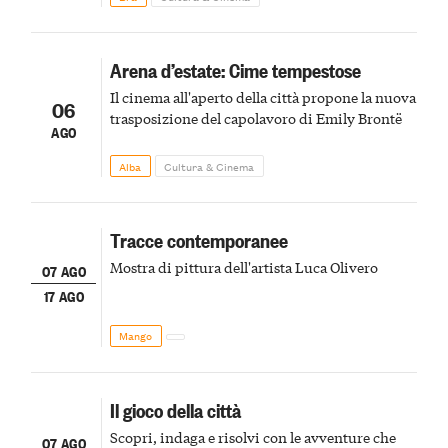
Arena d’estate: Cime tempestose
Il cinema all'aperto della città propone la nuova
06
trasposizione del capolavoro di Emily Brontë
AGO
Alba
Cultura & Cinema
Tracce contemporanee
Mostra di pittura dell'artista Luca Olivero
07 AGO
17 AGO
Mango
Il gioco della città
Scopri, indaga e risolvi con le avventure che
07 AGO