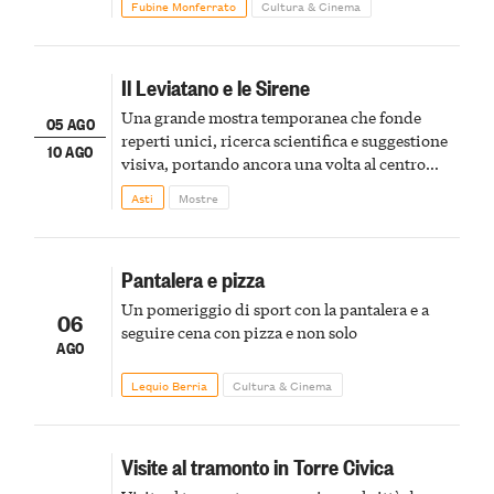
Fubine Monferrato
Cultura & Cinema
Il Leviatano e le Sirene
Una grande mostra temporanea che fonde
05 AGO
reperti unici, ricerca scientifica e suggestione
10 AGO
visiva, portando ancora una volta al centro
della scena le meraviglie del passato astigiano
Asti
Mostre
Pantalera e pizza
Un pomeriggio di sport con la pantalera e a
06
seguire cena con pizza e non solo
AGO
Lequio Berria
Cultura & Cinema
Visite al tramonto in Torre Civica