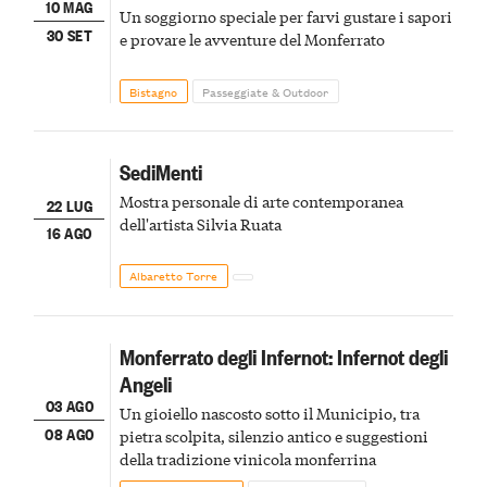
10 MAG
Un soggiorno speciale per farvi gustare i sapori
30 SET
e provare le avventure del Monferrato
Bistagno
Passeggiate & Outdoor
SediMenti
Mostra personale di arte contemporanea
22 LUG
dell'artista Silvia Ruata
16 AGO
Albaretto Torre
Monferrato degli Infernot: Infernot degli
Angeli
03 AGO
Un gioiello nascosto sotto il Municipio, tra
08 AGO
pietra scolpita, silenzio antico e suggestioni
della tradizione vinicola monferrina