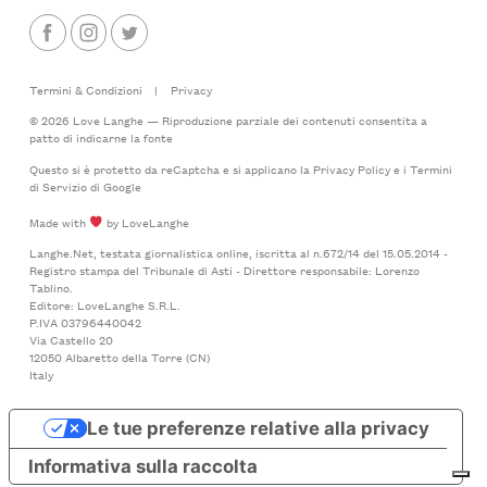
Termini & Condizioni
|
Privacy
© 2026 Love Langhe — Riproduzione parziale dei contenuti consentita a
patto di indicarne la fonte
Questo si è protetto da reCaptcha e si applicano la
Privacy Policy
e i
Termini
di Servizio
di Google
Made with
by LoveLanghe
Langhe.Net, testata giornalistica online, iscritta al n.672/14 del 15.05.2014 -
Registro stampa del Tribunale di Asti - Direttore responsabile: Lorenzo
Tablino.
Editore: LoveLanghe S.R.L.
P.IVA 03796440042
Via Castello 20
12050 Albaretto della Torre (CN)
Italy
Le tue preferenze relative alla privacy
Informativa sulla raccolta