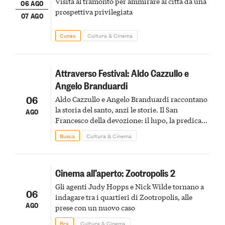
Visita al tramonto per ammirare al città da una
06 AGO
prospettiva privilegiata
07 AGO
Cuneo
Cultura & Cinema
Attraverso Festival: Aldo Cazzullo e
Angelo Branduardi
06
Aldo Cazzullo e Angelo Branduardi raccontano
la storia del santo, anzi le storie. Il San
AGO
Francesco della devozione: il lupo, la predica
agli uccelli, le stimmate
Busca
Cultura & Cinema
Cinema all’aperto: Zootropolis 2
Gli agenti Judy Hopps e Nick Wilde tornano a
06
indagare tra i quartieri di Zootropolis, alle
AGO
prese con un nuovo caso
Bra
Cultura & Cinema