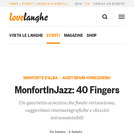
HOME
»
EVENTI
»
MUSICA & NIGHTLIFE
»
MONFORTINJAZZ: 40 FINGERS
ENG
ITA
CARICA UN EVENTO
love
langhe
VISITA LE LANGHE
EVENTI
MAGAZINE
SHOP
MONFORTE D’ALBA — AUDITORIUM HORSZOWSKI
MonfortInJazz: 40 Fingers
Un quartetto acustico che fonde virtuosismo,
suggestioni cinematografiche e classici
intramontabili
Da Sabato
A Sabato