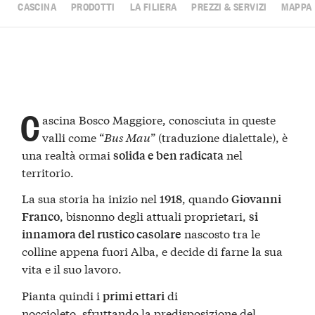
CASCINA
PRODOTTI
LA FILIERA
PREZZI & SERVIZI
MAPPA
C
ascina Bosco Maggiore, conosciuta in queste
valli come “
Bus Mau
” (traduzione dialettale), è
una realtà ormai
nel
solida e ben radicata
territorio.
La sua storia ha inizio nel
, quando
1918
Giovanni
, bisnonno degli attuali proprietari,
Franco
si
nascosto tra le
innamora del rustico casolare
colline appena fuori Alba, e decide di farne la sua
vita e il suo lavoro.
Pianta quindi i
di
primi ettari
noccioleto, sfruttando la predisposizione del