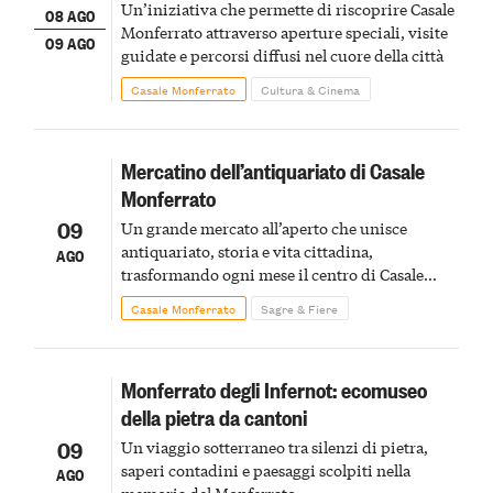
Un’iniziativa che permette di riscoprire Casale
08 AGO
Monferrato attraverso aperture speciali, visite
09 AGO
guidate e percorsi diffusi nel cuore della città
Casale Monferrato
Cultura & Cinema
Mercatino dell’antiquariato di Casale
Monferrato
09
Un grande mercato all’aperto che unisce
antiquariato, storia e vita cittadina,
AGO
trasformando ogni mese il centro di Casale
Monferrato in un luogo di scoperta e racconto
Casale Monferrato
Sagre & Fiere
Monferrato degli Infernot: ecomuseo
della pietra da cantoni
09
Un viaggio sotterraneo tra silenzi di pietra,
saperi contadini e paesaggi scolpiti nella
AGO
memoria del Monferrato