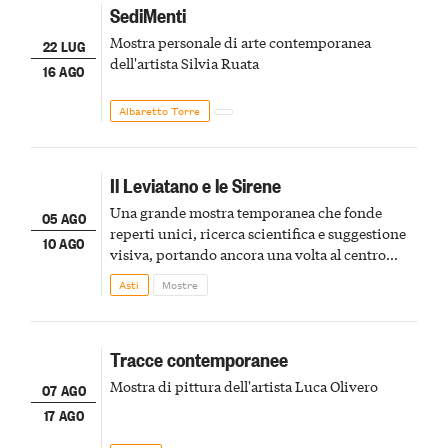
SediMenti
Mostra personale di arte contemporanea
22 LUG
dell'artista Silvia Ruata
16 AGO
Albaretto Torre
Il Leviatano e le Sirene
Una grande mostra temporanea che fonde
05 AGO
reperti unici, ricerca scientifica e suggestione
10 AGO
visiva, portando ancora una volta al centro
della scena le meraviglie del passato astigiano
Asti
Mostre
Tracce contemporanee
Mostra di pittura dell'artista Luca Olivero
07 AGO
17 AGO