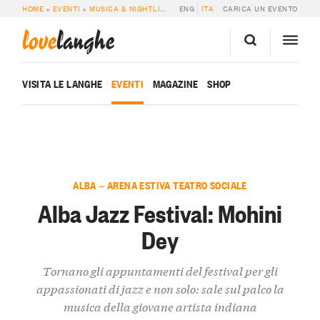
HOME
»
EVENTI
»
MUSICA & NIGHTLIFE
»
ALBA JAZZ FESTIVAL: MOHINI DEY
ENG
ITA
CARICA UN EVENTO
love
langhe
VISITA LE LANGHE
EVENTI
MAGAZINE
SHOP
ALBA — ARENA ESTIVA TEATRO SOCIALE
Alba Jazz Festival: Mohini
Dey
Tornano gli appuntamenti del festival per gli
appassionati di jazz e non solo: sale sul palco la
musica della giovane artista indiana