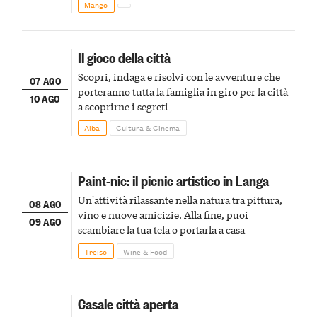
Mango
Il gioco della città
Scopri, indaga e risolvi con le avventure che
07 AGO
porteranno tutta la famiglia in giro per la città
10 AGO
a scoprirne i segreti
Alba
Cultura & Cinema
Paint-nic: il picnic artistico in Langa
Un'attività rilassante nella natura tra pittura,
08 AGO
vino e nuove amicizie. Alla fine, puoi
09 AGO
scambiare la tua tela o portarla a casa
Treiso
Wine & Food
Casale città aperta