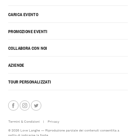
CARICA EVENTO
PROMOZIONE EVENTI
COLLABORA CON NOI
AZIENDE
TOUR PERSONALIZZATI
Termini & Condizioni
|
Privacy
© 2026 Love Langhe — Riproduzione parziale dei contenuti consentita a
patto di indicarne la fonte