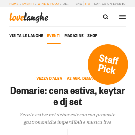
HOME
»
EVENTI
»
WINE & FOOD
»
DEMARIE: CENA ESTIVA, KEYTAR E DJ SET
ENG
ITA
CARICA UN EVENTO
love
langhe
VISITA LE LANGHE
EVENTI
MAGAZINE
SHOP
Staff
Pick
VEZZA D’ALBA — AZ AGR. DEMARIE
Demarie: cena estiva, keytar
e dj set
Serate estive nel dehor esterno con proposte
gastronomiche imperdibili e musica live