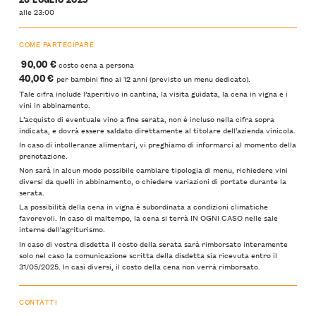
alle 23:00
COME PARTECIPARE
90,00 €
costo cena a persona
40,00 €
per bambini fino ai 12 anni (previsto un menu dedicato).
Tale cifra include l’aperitivo in cantina, la visita guidata, la cena in vigna e i
vini in abbinamento.
L’acquisto di eventuale vino a fine serata, non è incluso nella cifra sopra
indicata, e dovrà essere saldato direttamente al titolare dell’azienda vinicola.
In caso di intolleranze alimentari, vi preghiamo di informarci al momento della
prenotazione.
Non sarà in alcun modo possibile cambiare tipologia di menu, richiedere vini
diversi da quelli in abbinamento, o chiedere variazioni di portate durante la
serata.
La possibilità della cena in vigna è subordinata a condizioni climatiche
favorevoli. In caso di maltempo, la cena si terrà IN OGNI CASO nelle sale
interne dell'agriturismo.
In caso di vostra disdetta il costo della serata sarà rimborsato interamente
solo nel caso la comunicazione scritta della disdetta sia ricevuta entro il
31/05/2025. In casi diversi, il costo della cena non verrà rimborsato.
CONTATTI