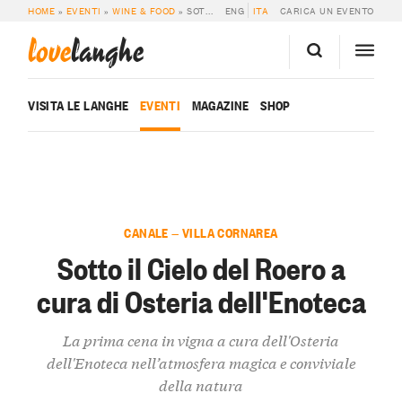
HOME
»
EVENTI
»
WINE & FOOD
»
SOTTO IL CIELO DEL ROERO A CURA DI OSTERIA DELL’ENOTECA
ENG
ITA
CARICA UN EVENTO
love
langhe
VISITA LE LANGHE
EVENTI
MAGAZINE
SHOP
CANALE — VILLA CORNAREA
Sotto il Cielo del Roero a
cura di Osteria dell'Enoteca
La prima cena in vigna a cura dell'Osteria
dell'Enoteca nell’atmosfera magica e conviviale
della natura