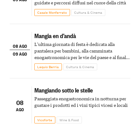
guidate e percorsi diffusi nel cuore della città
Casale Monferrato
Cultura & Cinema
Mangia en d’andà
L'ultima giornata di festa è dedicata alla
08 AGO
pantalera per bambini, alla camminata
09 AGO
enogastronomica per le vie del paese e al finale
pirotecnico
Lequio Berria
Cultura & Cinema
Mangiando sotto le stelle
Passeggiata enogastronomica in notturna per
08
gustare i prodotti ed i vini tipici vicesi e locali
AGO
Vicoforte
Wine & Food