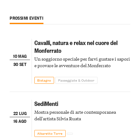
PROSSIMI EVENTI
Cavalli, natura e relax nel cuore del
Monferrato
10 MAG
Un soggiorno speciale per farvi gustare i sapori
30 SET
e provare le avventure del Monferrato
Bistagno
Passeggiate & Outdoor
SediMenti
Mostra personale di arte contemporanea
22 LUG
dell'artista Silvia Ruata
16 AGO
Albaretto Torre