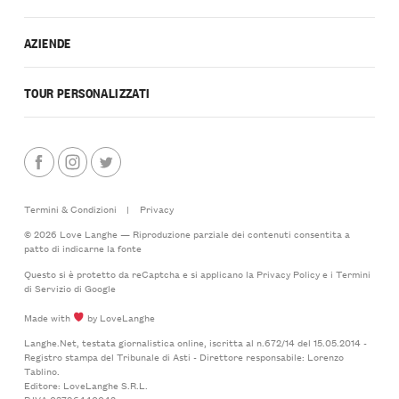
AZIENDE
TOUR PERSONALIZZATI
Termini & Condizioni
|
Privacy
© 2026 Love Langhe — Riproduzione parziale dei contenuti consentita a
patto di indicarne la fonte
Questo si è protetto da reCaptcha e si applicano la
Privacy Policy
e i
Termini
di Servizio
di Google
Made with
by LoveLanghe
Langhe.Net, testata giornalistica online, iscritta al n.672/14 del 15.05.2014 -
Registro stampa del Tribunale di Asti - Direttore responsabile: Lorenzo
Tablino.
Editore: LoveLanghe S.R.L.