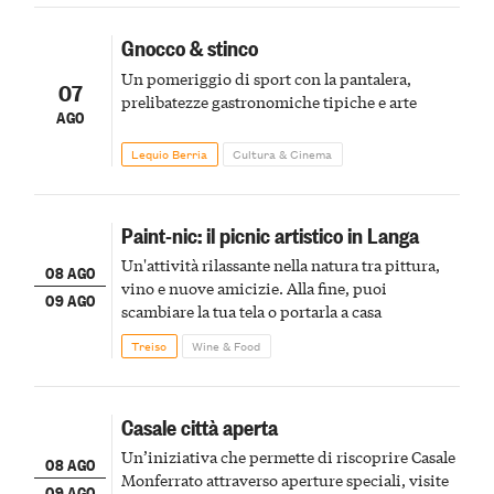
Gnocco & stinco
Un pomeriggio di sport con la pantalera,
07
prelibatezze gastronomiche tipiche e arte
AGO
Lequio Berria
Cultura & Cinema
Paint-nic: il picnic artistico in Langa
Un'attività rilassante nella natura tra pittura,
08 AGO
vino e nuove amicizie. Alla fine, puoi
09 AGO
scambiare la tua tela o portarla a casa
Treiso
Wine & Food
Casale città aperta
Un’iniziativa che permette di riscoprire Casale
08 AGO
Monferrato attraverso aperture speciali, visite
09 AGO