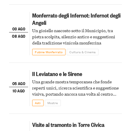
Monferrato degli Infernot: Infernot degli
Angeli
03 AGO
Un gioiello nascosto sotto il Municipio, tra
08 AGO
pietra scolpita, silenzio antico e suggestioni
della tradizione vinicola monferrina
Fubine Monferrato
Cultura & Cinema
Il Leviatano e le Sirene
Una grande mostra temporanea che fonde
05 AGO
reperti unici, ricerca scientifica e suggestione
10 AGO
visiva, portando ancora una volta al centro
della scena le meraviglie del passato astigiano
Asti
Mostre
Visite al tramonto in Torre Civica