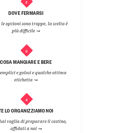
2
DOVE FERMARSI
e opzioni sono troppe, la scelta è
più difficile
↝
3
COSA MANGIARE E BERE
semplici e golosi e qualche ottima
etichetta
↝
4
TE LO ORGANIZZIAMO NOI
hai voglia di preparare il cestino,
affidati a noi
↝