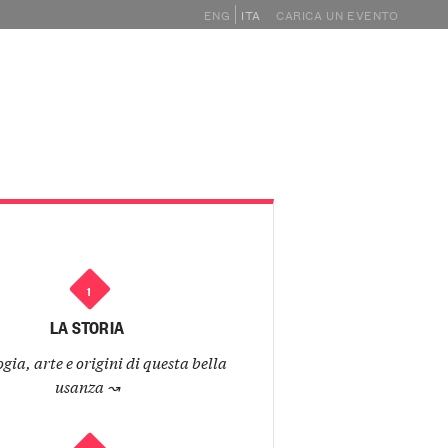
ENG
ITA
CARICA UN EVENTO
GHE
EVENTI
MAGAZINE
SHOP
1
LA STORIA
gia, arte e origini di questa bella
usanza
↝