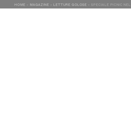
HOME
»
MAGAZINE
»
LETTURE GOLOSE
»
SPECIALE PICNIC NE
love
langhe