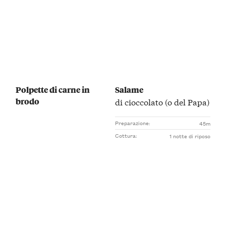
Polpette di carne in
Salame
brodo
di cioccolato (o del Papa)
Preparazione:
45m
Cottura:
1 notte di riposo