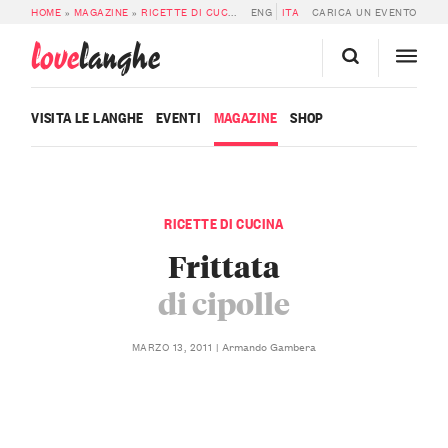
HOME
»
MAGAZINE
»
RICETTE DI CUCINA
»
ENG
FRITTATA DI CIPOLLE
ITA
CARICA UN EVENTO
love
langhe
VISITA LE LANGHE
EVENTI
MAGAZINE
SHOP
RICETTE DI CUCINA
Frittata
di cipolle
Armando Gambera
MARZO 13, 2011