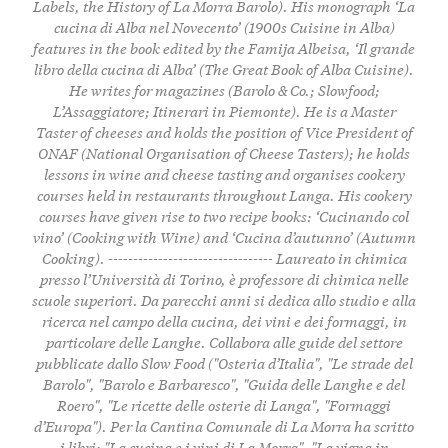
Labels, the History of La Morra Barolo). His monograph ‘La
cucina di Alba nel Novecento’ (1900s Cuisine in Alba)
features in the book edited by the Famija Albeisa, ‘Il grande
libro della cucina di Alba’ (The Great Book of Alba Cuisine).
He writes for magazines (Barolo & Co.; Slowfood;
L’Assaggiatore; Itinerari in Piemonte). He is a Master
Taster of cheeses and holds the position of Vice President of
ONAF (National Organisation of Cheese Tasters); he holds
lessons in wine and cheese tasting and organises cookery
courses held in restaurants throughout Langa. His cookery
courses have given rise to two recipe books: ‘Cucinando col
vino’ (Cooking with Wine) and ‘Cucina d’autunno’ (Autumn
Cooking). --------------------------------- Laureato in chimica
presso l’Università di Torino, è professore di chimica nelle
scuole superiori. Da parecchi anni si dedica allo studio e alla
ricerca nel campo della cucina, dei vini e dei formaggi, in
particolare delle Langhe. Collabora alle guide del settore
pubblicate dallo Slow Food ("Osteria d’Italia", "Le strade del
Barolo", "Barolo e Barbaresco", "Guida delle Langhe e del
Roero", "Le ricette delle osterie di Langa", "Formaggi
d’Europa"). Per la Cantina Comunale di La Morra ha scritto
i libri: "La cucina e i vini di La Morra", "La vigna in