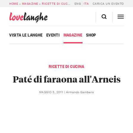
HOME
»
MAGAZINE
»
RICETTE DI CUCINA
»
ENG
PATÉ DI FARAONA ALL’ARNEIS
ITA
CARICA UN EVENTO
love
langhe
VISITA LE LANGHE
EVENTI
MAGAZINE
SHOP
RICETTE DI CUCINA
Paté di faraona all'Arneis
Armando Gambera
MAGGIO 5, 2011