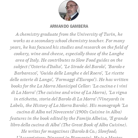
ARMANDO GAMBERA
A chemistry graduate from the University of Turin, he
works as a secondary school chemistry teacher. For many
years, he has focused his studies and research on the field of
cookery, wine and cheese, especially those of the Langhe
area of Italy. He contributes to Slow Food guides on the
subject (‘Osteria d’Italia’, ‘Le Strade del Barolo’, ‘Barolo e
Barbaresco’, ‘Guida delle Langhe e del Roero’, ‘Le ricette
delle osterie di Langa’, ‘Formaggi d’Europa’). He has written
books for the La Morra Municipal Cellar: ‘La cucina e i vini
di La Morra’ (The cuisine and wine of La Morra), ‘La vigna
in etichetta, storia del Barolo di La Morra’ (Vineyards in
Labels, the History of La Morra Barolo). His monograph ‘La
cucina di Alba nel Novecento’ (1900s Cuisine in Alba)
features in the book edited by the Famija Albeisa, ‘Il grande
libro della cucina di Alba’ (The Great Book of Alba Cuisine).
He writes for magazines (Barolo & Co.; Slowfood;
L’Assaggiatore; Itinerari in Piemonte). He is a Master