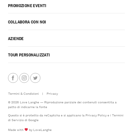
PROMOZIONE EVENTI
COLLABORA CON NOI
AZIENDE
TOUR PERSONALIZZATI
Termini & Condizioni
|
Privacy
© 2026 Love Langhe — Riproduzione parziale dei contenuti consentita a
patto di indicarne la fonte
Questo si è protetto da reCaptcha e si applicano la
Privacy Policy
e i
Termini
di Servizio
di Google
Made with
by LoveLanghe