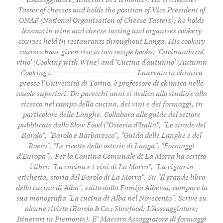
Taster of cheeses and holds the position of Vice President of
ONAF (National Organisation of Cheese Tasters); he holds
lessons in wine and cheese tasting and organises cookery
courses held in restaurants throughout Langa. His cookery
courses have given rise to two recipe books: ‘Cucinando col
vino’ (Cooking with Wine) and ‘Cucina d’autunno’ (Autumn
Cooking). --------------------------------- Laureato in chimica
presso l’Università di Torino, è professore di chimica nelle
scuole superiori. Da parecchi anni si dedica allo studio e alla
ricerca nel campo della cucina, dei vini e dei formaggi, in
particolare delle Langhe. Collabora alle guide del settore
pubblicate dallo Slow Food ("Osteria d’Italia", "Le strade del
Barolo", "Barolo e Barbaresco", "Guida delle Langhe e del
Roero", "Le ricette delle osterie di Langa", "Formaggi
d’Europa"). Per la Cantina Comunale di La Morra ha scritto
i libri: "La cucina e i vini di La Morra", "La vigna in
etichetta, storia del Barolo di La Morra". Su "Il grande libro
della cucina di Alba", edito dalla Famija Albeisa, compare la
sua monografia "La cucina di Alba nel Novecento". Scrive su
alcune riviste (Barolo & Co.; Slowfood; L’Asssaggiatore;
Itinerari in Piemonte). E’ Maestro Assaggiatore di formaggi