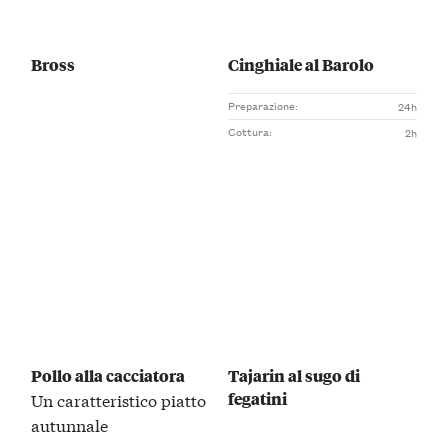
Bross
Cinghiale al Barolo
Preparazione:
24h
Cottura:
2h
Pollo alla cacciatora
Tajarin al sugo di
fegatini
Un caratteristico piatto
autunnale