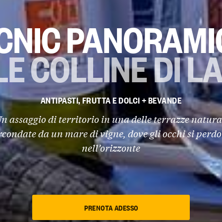
ICNIC PANORAMI
LE COLLINE DI L
ANTIPASTI, FRUTTA E DOLCI + BEVANDE
n assaggio di territorio in una delle terrazze natura
rcondate da un mare di vigne, dove gli occhi si perd
nell’orizzonte
PRENOTA ADESSO