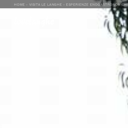
HOME
»
VISITA LE LANGHE
»
ESPERIENZE ENOGASTRONOMICH
love
langhe