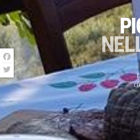
P
NEL
Facebook
U
Twitter
ci