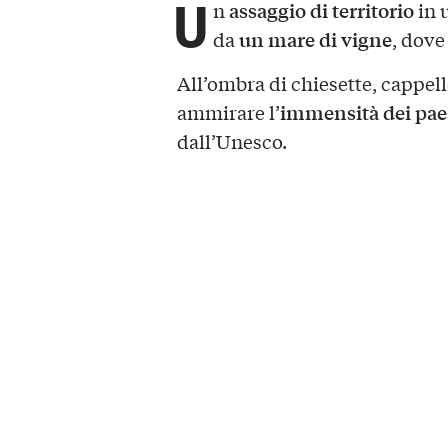
U
assaggio di territorio
n
in 
un mare di vigne
da
, dove
All’ombra di chiesette, cappell
immensità dei pae
ammirare l’
dall’Unesco.
Un’esperienza esclu
ai più
terra di meraviglie
La Langa è
scoprire
perdendosi tra i colli.
Lasciatevi guidare da noi local
panorami, con spazi adatti a 