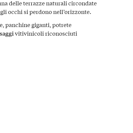
una delle terrazze naturali circondate
 gli occhi si perdono nell’orizzonte.
e, panchine giganti, potrete
saggi
vitivinicoli riconosciuti
siva in angoli nascosti
da
, alcune ben esposte e altre
i appassionati per trovare i migliori
pic nic in piena regola
un
lontani dalla