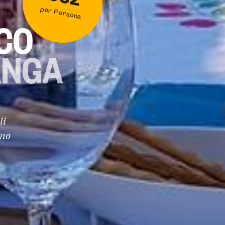
per Persona
CO
ANGA
li
ono