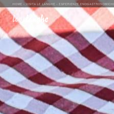
HOME
»
VISITA LE LANGHE
»
ESPERIENZE ENOGASTRONOMICH
love
langhe