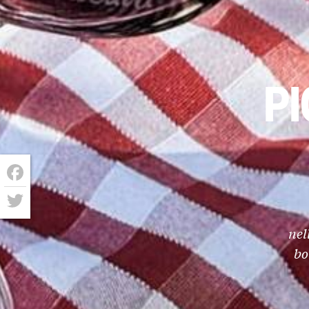
PI
Facebook
Twitter
nel
bo