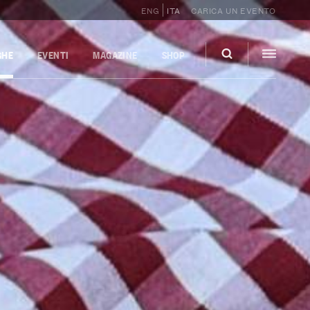
ENG
ITA
CARICA UN EVENTO
GHE
EVENTI
MAGAZINE
SHOP