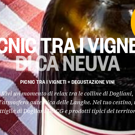
CNIC TRA I VIGN
DI CÀ NEUVA
PICNIC TRA I VIGNETI + DEGUSTAZIONE VINI
Vivi un momento di relax tra le colline di Dogliani,
l'atmosfera autentica delle Langhe. Nel tuo cestino,
ttiglia di Dogliani DOCG e prodotti tipici del territor