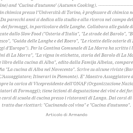
ne) and ‘Cucina d’autunno’ (Autumn Cooking). -------------------------
n chimica presso l’Università di Torino, è professore di chimica n
 Da parecchi anni si dedica allo studio e alla ricerca nel campo de
e dei formaggi, in particolare delle Langhe. Collabora alle guide d
cate dallo Slow Food ("Osteria d’Italia", "Le strade del Barolo", "B
sco", "Guida delle Langhe e del Roero", "Le ricette delle osterie di
i d’Europa"). Per la Cantina Comunale di La Morra ha scritto i l
vini di La Morra", "La vigna in etichetta, storia del Barolo di La Mo
 libro della cucina di Alba", edito dalla Famija Albeisa, compare
a "La cucina di Alba nel Novecento". Scrive su alcune riviste (Bar
L’Asssaggiatore; Itinerari in Piemonte). E’ Maestro Assaggiatore 
copre la carica di Vicepresidente dell’ONAF (Organizzazione Nazi
atori di Formaggi); tiene lezioni di degustazione dei vini e dei f
corsi di scuola di cucina presso i ristoranti di Langa. Dai corsi d
tratto due ricettari: "Cucinando col vino" e "Cucina d’autunno".
Articolo di Armando