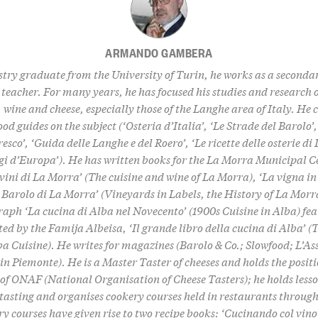
ARMANDO GAMBERA
try graduate from the University of Turin, he works as a seconda
teacher. For many years, he has focused his studies and research o
, wine and cheese, especially those of the Langhe area of Italy. He 
ood guides on the subject (‘Osteria d’Italia’, ‘Le Strade del Barolo’,
sco’, ‘Guida delle Langhe e del Roero’, ‘Le ricette delle osterie di
i d’Europa’). He has written books for the La Morra Municipal Ce
 vini di La Morra’ (The cuisine and wine of La Morra), ‘La vigna in
l Barolo di La Morra’ (Vineyards in Labels, the History of La Morr
ph ‘La cucina di Alba nel Novecento’ (1900s Cuisine in Alba) fea
ted by the Famija Albeisa, ‘Il grande libro della cucina di Alba’ (
ba Cuisine). He writes for magazines (Barolo & Co.; Slowfood; L’As
 in Piemonte). He is a Master Taster of cheeses and holds the positi
 of ONAF (National Organisation of Cheese Tasters); he holds lesso
 tasting and organises cookery courses held in restaurants throug
y courses have given rise to two recipe books: ‘Cucinando col vin