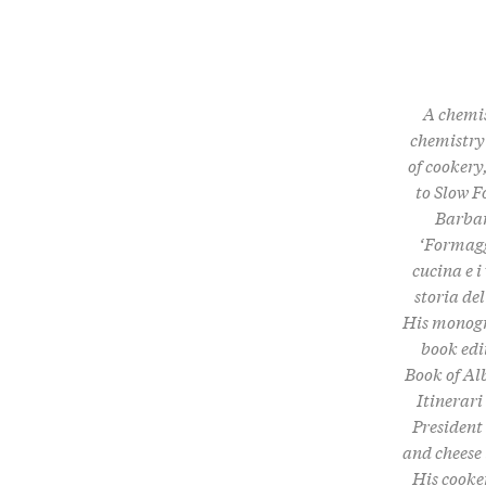
A chemis
chemistry 
of cookery
to Slow F
Barbare
‘Formagg
cucina e i
storia de
His monogra
book edi
Book of Al
Itinerari
President
and cheese
His cooker