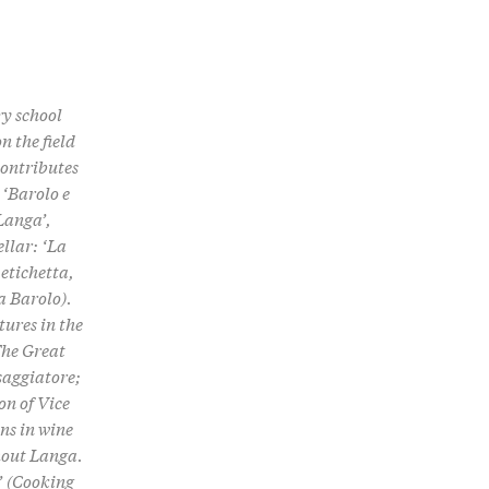
ry school
n the field
contributes
 ‘Barolo e
 Langa’,
llar: ‘La
 etichetta,
a Barolo).
tures in the
The Great
saggiatore;
on of Vice
ns in wine
hout Langa.
o’ (Cooking