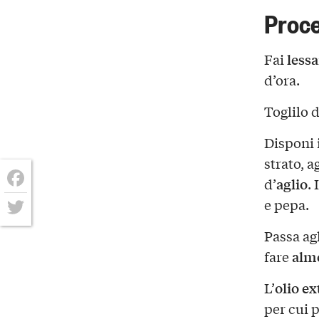
Proc
lessa
Fai
d’ora.
Toglilo d
Disponi i
strato, 
aglio
d’
. 
Facebook
e pepa.
Twitter
Passa agl
alme
fare
olio ex
L’
per cui p