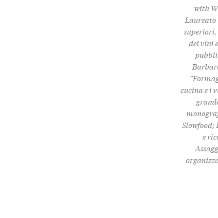
with Wi
Laureato i
superiori.
dei vini 
pubbli
Barbare
"Formagg
cucina e i 
grande
monografi
Slowfood; 
e ri
Assaggi
organizza 