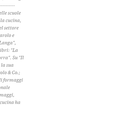
--------
elle scuole
lla cucina,
el settore
arolo e
 Langa",
ibri: "La
rra". Su "Il
 la sua
olo & Co.;
di formaggi
onale
ormaggi,
i cucina ha