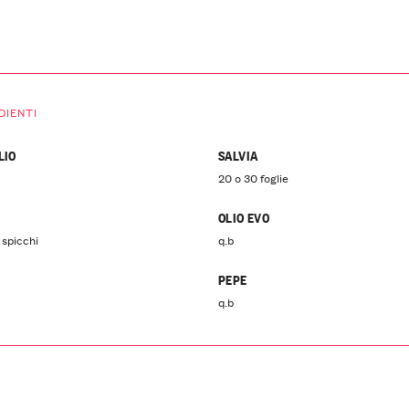
DIENTI
LIO
SALVIA
20 o 30 foglie
OLIO EVO
 spicchi
q.b
PEPE
q.b