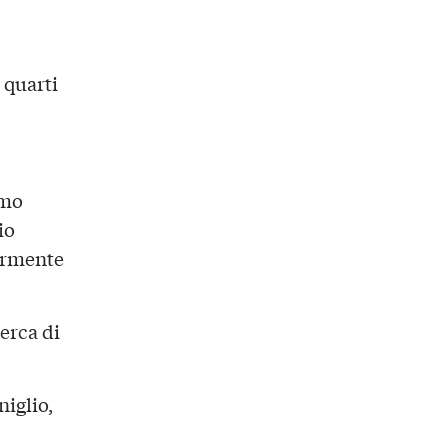
 quarti
imo
io
germente
Cerca di
iglio,