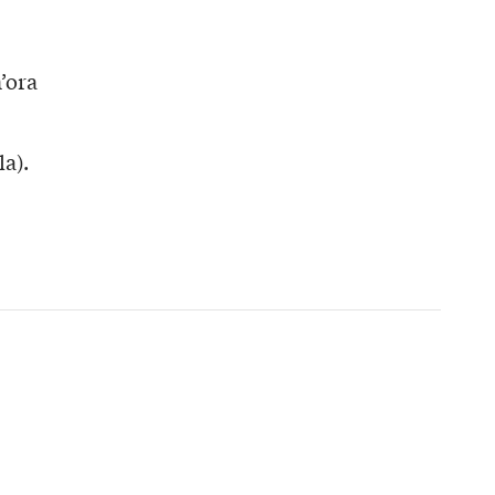
’ora
la).