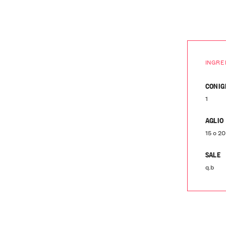
INGRE
CONIG
1
AGLIO
15 o 20
SALE
q.b