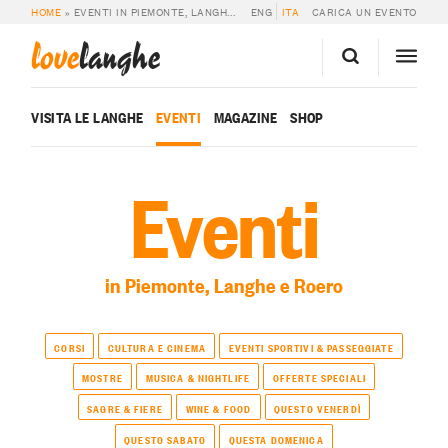
HOME
»
EVENTI IN PIEMONTE, LANGHE E ROERO
ENG
ITA
CARICA UN EVENTO
love
langhe
VISITA LE LANGHE
EVENTI
MAGAZINE
SHOP
Eventi
in Piemonte, Langhe e Roero
CORSI
CULTURA E CINEMA
EVENTI SPORTIVI & PASSEGGIATE
MOSTRE
MUSICA & NIGHTLIFE
OFFERTE SPECIALI
SAGRE & FIERE
WINE & FOOD
QUESTO VENERDÌ
QUESTO SABATO
QUESTA DOMENICA