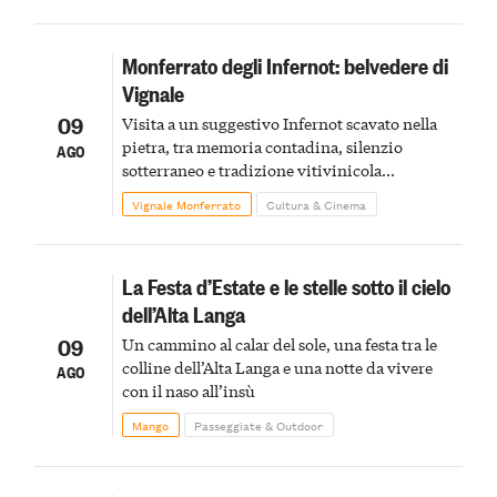
Monferrato degli Infernot: belvedere di
Vignale
09
Visita a un suggestivo Infernot scavato nella
pietra, tra memoria contadina, silenzio
AGO
sotterraneo e tradizione vitivinicola
monferrina
Vignale Monferrato
Cultura & Cinema
La Festa d’Estate e le stelle sotto il cielo
dell’Alta Langa
09
Un cammino al calar del sole, una festa tra le
colline dell’Alta Langa e una notte da vivere
AGO
con il naso all’insù
Mango
Passeggiate & Outdoor