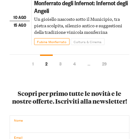
Monferrato degli Infernot: Infernot degli
Angeli
10 AGO
Un gioiello nascosto sotto il Municipio, tra
15 AGO
pietra scolpita, silenzio antico e suggestioni
della tradizione vinicola monferrina
Fubine Monferrato
Cultura & Cinema
1
2
3
4
…
29
Scopri per primo tutte le novità e le
nostre offerte. Iscriviti alla newsletter!
Nome
Email