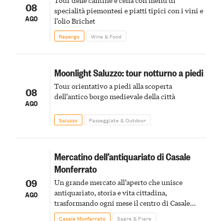
08
specialità piemontesi e piatti tipici con i vini e
AGO
l’olio Brichet
Repergo
Wine & Food
Moonlight Saluzzo: tour notturno a piedi
Tour orientativo a piedi alla scoperta
08
dell’antico borgo medievale della città
AGO
Saluzzo
Passeggiate & Outdoor
Mercatino dell’antiquariato di Casale
Monferrato
09
Un grande mercato all’aperto che unisce
antiquariato, storia e vita cittadina,
AGO
trasformando ogni mese il centro di Casale
Monferrato in un luogo di scoperta e racconto
Casale Monferrato
Sagre & Fiere