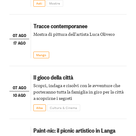
della scena le meraviglie del passato astigiano
Asti
Mostre
Tracce contemporanee
Mostra di pittura dell'artista Luca Olivero
07 AGO
17 AGO
Mango
Il gioco della città
Scopri, indaga e risolvi con le avventure che
07 AGO
porteranno tutta la famiglia in giro per la città
10 AGO
a scoprirne i segreti
Alba
Cultura & Cinema
Paint-nic: il picnic artistico in Langa