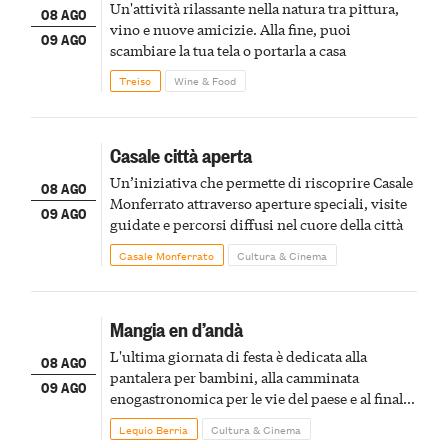
Un'attività rilassante nella natura tra pittura,
08 AGO
vino e nuove amicizie. Alla fine, puoi
09 AGO
scambiare la tua tela o portarla a casa
Treiso
Wine & Food
Casale città aperta
Un’iniziativa che permette di riscoprire Casale
08 AGO
Monferrato attraverso aperture speciali, visite
09 AGO
guidate e percorsi diffusi nel cuore della città
Casale Monferrato
Cultura & Cinema
Mangia en d’andà
L'ultima giornata di festa è dedicata alla
08 AGO
pantalera per bambini, alla camminata
09 AGO
enogastronomica per le vie del paese e al finale
pirotecnico
Lequio Berria
Cultura & Cinema