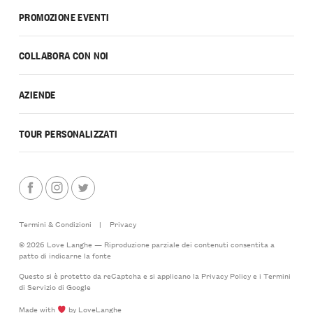
PROMOZIONE EVENTI
COLLABORA CON NOI
AZIENDE
TOUR PERSONALIZZATI
Termini & Condizioni
|
Privacy
© 2026 Love Langhe — Riproduzione parziale dei contenuti consentita a
patto di indicarne la fonte
Questo si è protetto da reCaptcha e si applicano la
Privacy Policy
e i
Termini
di Servizio
di Google
Made with
by LoveLanghe