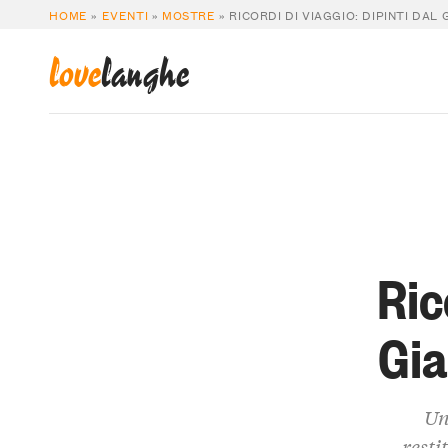
HOME
»
EVENTI
»
MOSTRE
»
RICORDI DI VIAGGIO: DIPINTI DAL
love
langhe
Ric
Gia
Un
resti