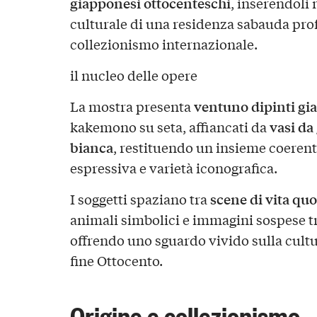
giapponesi ottocenteschi
, inserendoli 
culturale di una residenza sabauda pr
collezionismo internazionale.
il nucleo delle opere
ventuno dipinti gi
La mostra presenta
vasi da
kakemono su seta, affiancati da
bianca
, restituendo un insieme coerent
espressiva e varietà iconografica.
scene di vita qu
I soggetti spaziano tra
animali simbolici e immagini sospese t
offrendo uno sguardo vivido sulla cultu
fine Ottocento.
Origine e collezionismo