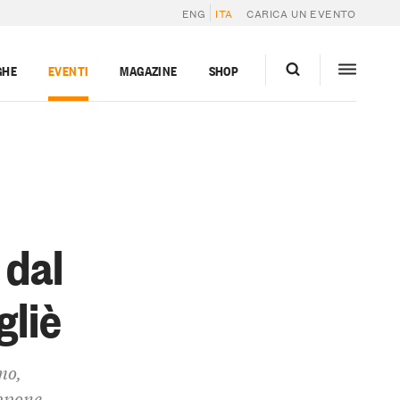
ENG
ITA
CARICA UN EVENTO
GHE
EVENTI
MAGAZINE
SHOP
 dal
gliè
mo,
appone