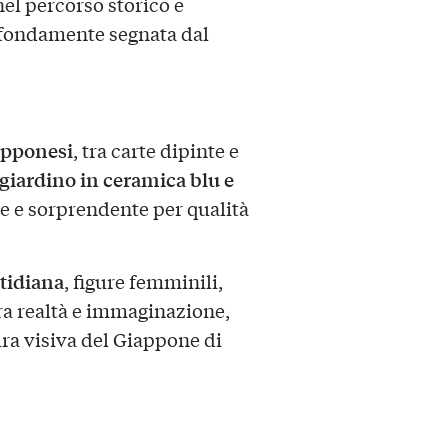
nel percorso storico e
ofondamente segnata dal
apponesi
, tra carte dipinte e
 giardino in ceramica blu e
e e sorprendente per qualità
otidiana
, figure femminili,
ra realtà e immaginazione,
ra visiva del Giappone di