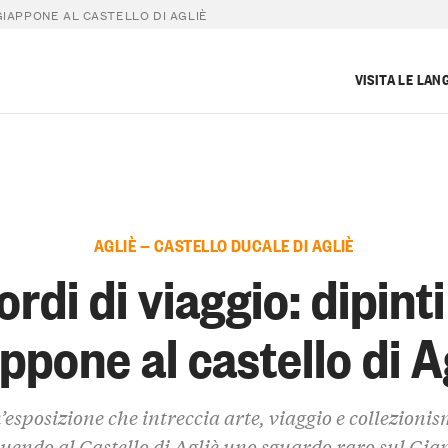
 GIAPPONE AL CASTELLO DI AGLIÈ
VISITA LE LAN
AGLIÈ — CASTELLO DUCALE DI AGLIÈ
ordi di viaggio: dipinti
ppone al castello di A
’esposizione che intreccia arte, viaggio e collezionis
tuendo al Castello di Agliè uno sguardo raro sul Gi