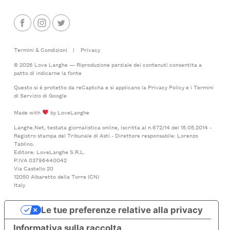
Termini & Condizioni
|
Privacy
© 2026 Love Langhe — Riproduzione parziale dei contenuti consentita a
patto di indicarne la fonte
Questo si è protetto da reCaptcha e si applicano la
Privacy Policy
e i
Termini
di Servizio
di Google
Made with
by LoveLanghe
Langhe.Net, testata giornalistica online, iscritta al n.672/14 del 15.05.2014 -
Registro stampa del Tribunale di Asti - Direttore responsabile: Lorenzo
Tablino.
Editore: LoveLanghe S.R.L.
P.IVA 03796440042
Via Castello 20
12050 Albaretto della Torre (CN)
Italy
Le tue preferenze relative alla privacy
Informativa sulla raccolta