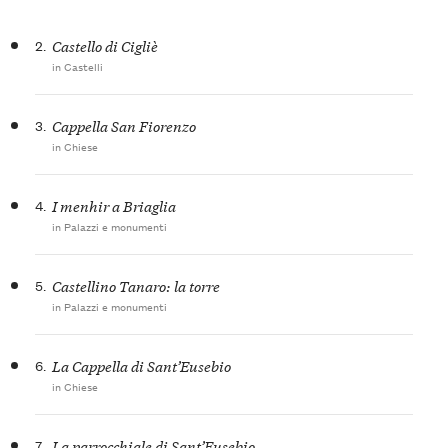
2.
Castello di Cigliè
in Castelli
3.
Cappella San Fiorenzo
in Chiese
4.
I menhir a Briaglia
in Palazzi e monumenti
5.
Castellino Tanaro: la torre
in Palazzi e monumenti
6.
La Cappella di Sant’Eusebio
in Chiese
7.
La parrocchiale di Sant’Eusebio