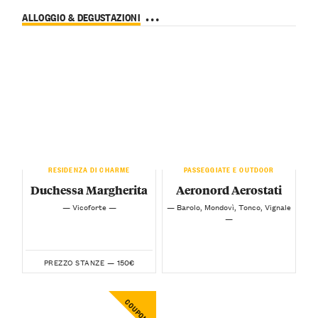
ALLOGGIO & DEGUSTAZIONI
a Niella Tanaro e nelle vicinanze
RESIDENZA DI CHARME
PASSEGGIATE E OUTDOOR
Duchessa Margherita
Aeronord Aerostati
— Vicoforte —
— Barolo, Mondovì, Tonco, Vignale
—
150€
PREZZO STANZE —
COUPON