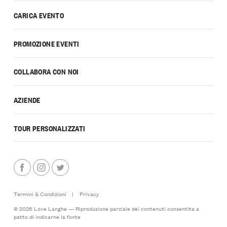
CARICA EVENTO
PROMOZIONE EVENTI
COLLABORA CON NOI
AZIENDE
TOUR PERSONALIZZATI
Termini & Condizioni
|
Privacy
© 2026 Love Langhe — Riproduzione parziale dei contenuti consentita a
patto di indicarne la fonte