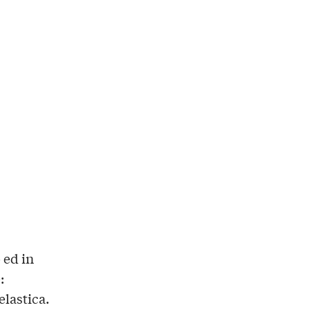
 ed in
:
elastica.