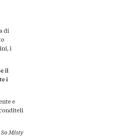
a di
to
ni, i
e il
te i
ente e
conditeli
:
So Misty