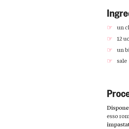
Ingre
un c
12 u
un b
sale
Proc
Disponet
esso romp
impasta