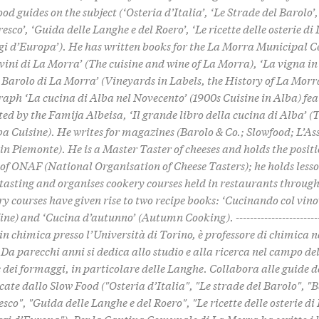
ood guides on the subject (‘Osteria d’Italia’, ‘Le Strade del Barolo’,
sco’, ‘Guida delle Langhe e del Roero’, ‘Le ricette delle osterie di
i d’Europa’). He has written books for the La Morra Municipal Ce
 vini di La Morra’ (The cuisine and wine of La Morra), ‘La vigna in
l Barolo di La Morra’ (Vineyards in Labels, the History of La Morr
ph ‘La cucina di Alba nel Novecento’ (1900s Cuisine in Alba) fea
ted by the Famija Albeisa, ‘Il grande libro della cucina di Alba’ (
ba Cuisine). He writes for magazines (Barolo & Co.; Slowfood; L’As
 in Piemonte). He is a Master Taster of cheeses and holds the positi
 of ONAF (National Organisation of Cheese Tasters); he holds lesso
 tasting and organises cookery courses held in restaurants throug
y courses have given rise to two recipe books: ‘Cucinando col vin
ne) and ‘Cucina d’autunno’ (Autumn Cooking). -------------------------
n chimica presso l’Università di Torino, è professore di chimica n
 Da parecchi anni si dedica allo studio e alla ricerca nel campo de
e dei formaggi, in particolare delle Langhe. Collabora alle guide d
cate dallo Slow Food ("Osteria d’Italia", "Le strade del Barolo", "B
sco", "Guida delle Langhe e del Roero", "Le ricette delle osterie di