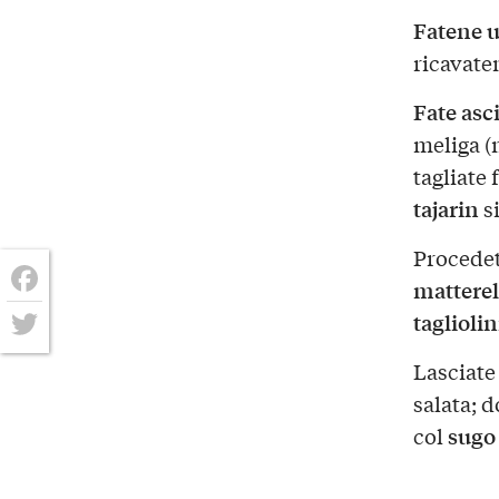
Fatene u
ricavaten
Fate asc
meliga (
tagliate 
tajarin
si
Procedet
matterell
Facebook
tagliolin
Twitter
Lasciate 
salata; 
sugo 
col