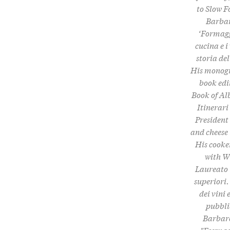
to Slow F
Barbare
‘Formagg
cucina e i
storia de
His monogra
book edi
Book of Al
Itinerari
President
and cheese
His cooker
with Wi
Laureato i
superiori.
dei vini 
pubbli
Barbare