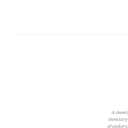
A chemis
chemistry 
of cookery