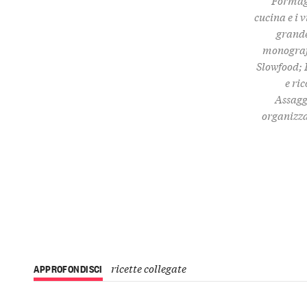
"Formagg
cucina e i 
grande
monografi
Slowfood; 
e ri
Assaggi
organizza 
ricette collegate
APPROFONDISCI