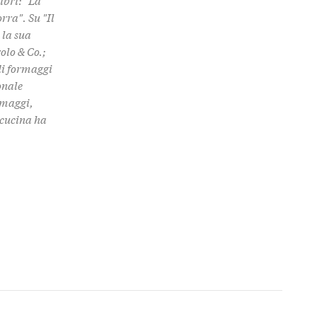
ibri: "La
rra". Su "Il
 la sua
olo & Co.;
di formaggi
onale
ormaggi,
i cucina ha