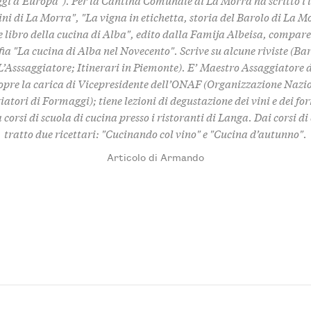
i d’Europa"). Per la Cantina Comunale di La Morra ha scritto i l
vini di La Morra", "La vigna in etichetta, storia del Barolo di La Mo
 libro della cucina di Alba", edito dalla Famija Albeisa, compare
a "La cucina di Alba nel Novecento". Scrive su alcune riviste (Bar
L’Asssaggiatore; Itinerari in Piemonte). E’ Maestro Assaggiatore 
copre la carica di Vicepresidente dell’ONAF (Organizzazione Nazi
atori di Formaggi); tiene lezioni di degustazione dei vini e dei f
corsi di scuola di cucina presso i ristoranti di Langa. Dai corsi d
tratto due ricettari: "Cucinando col vino" e "Cucina d’autunno".
Articolo di Armando