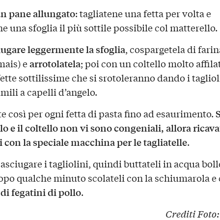
n pane allungato
: tagliatene una fetta per volta e
e una sfoglia il più sottile possibile col matterello.
iugare leggermente la sfoglia
, cospargetela di farin
arrotolatela
mais) e
; poi con un coltello molto affila
fette sottilissime che si srotoleranno dando i taglioli
mili a capelli d’angelo.
S
e così per ogni fetta di pasta fino ad esaurimento.
o e il coltello non vi sono congeniali, allora ricava
i con la speciale macchina per le tagliatelle
.
asciugare i tagliolini, quindi buttateli in acqua boll
dopo qualche minuto scolateli con la schiumarola e 
di fegatini di pollo
.
Crediti Foto