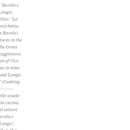
 ‘Barolo e
 Langa’,
llar: ‘La
 etichetta,
a Barolo).
tures in the
The Great
saggiatore;
on of Vice
ns in wine
hout Langa.
o’ (Cooking
--------
elle scuole
lla cucina,
el settore
arolo e
 Langa",