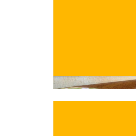
€
ACQUISTA ORA
/ per