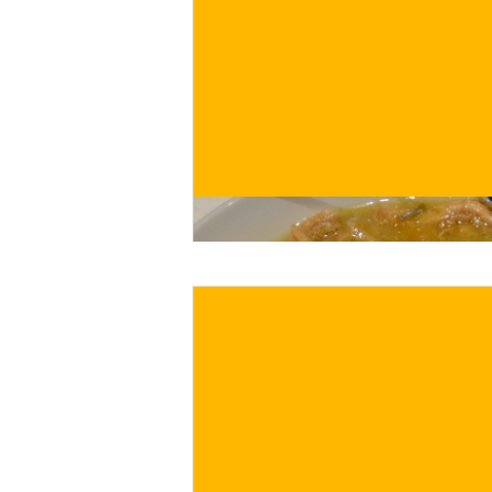
€
ACQUISTA ORA
/ per