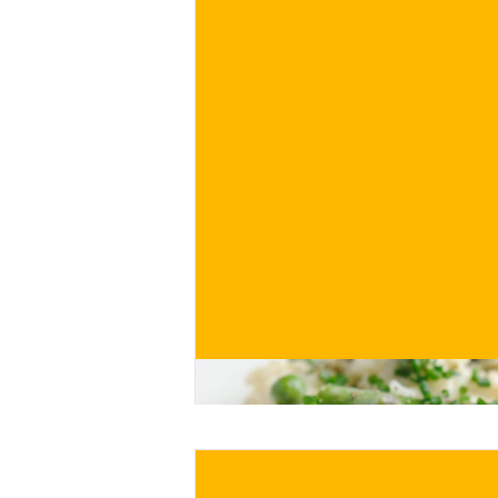
€
ACQUISTA ORA
/ per