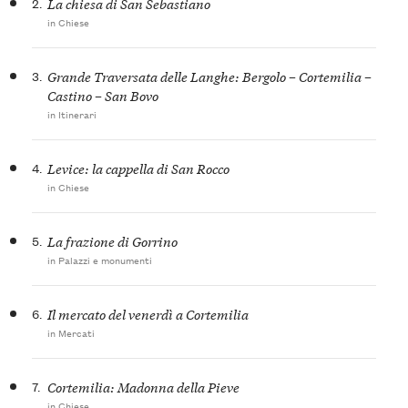
2.
La chiesa di San Sebastiano
in Chiese
3.
Grande Traversata delle Langhe: Bergolo – Cortemilia –
Castino – San Bovo
in Itinerari
4.
Levice: la cappella di San Rocco
in Chiese
5.
La frazione di Gorrino
in Palazzi e monumenti
6.
Il mercato del venerdì a Cortemilia
in Mercati
7.
Cortemilia: Madonna della Pieve
in Chiese