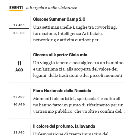
EVENTI
a Bergolo e nelle vicinanze
Cissone Summer Camp 2.0
22 AGO
Una settimana nelle Langhe tra coworking,
30 LUG
formazione, Intelligenza Artificiale,
networking e attività outdoor per
professionisti tech.
Cinema all’aperto: Gioia mia
11
Un viaggio tenero e nostalgico tra un bambino
e un’anziana zia, alla scoperta del valore dei
AGO
legami, delle tradizioni e dei piccoli momenti
Fiera Nazionale della Nocciola
22 AGO
Momenti folcloristici, spettacolari e culturali
30 AGO
ne hanno fatto un punto di riferimento per un
vastissimo pubblico, che va oltre i confini del
Piemonte
Il colore del profumo: la lavanda
22 AGO
Un'esposizione di trenta immagini del