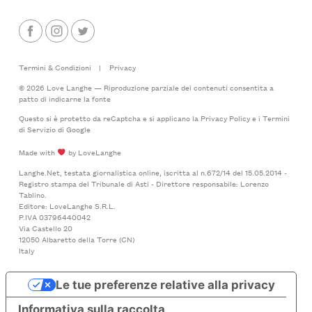
Termini & Condizioni
|
Privacy
© 2026 Love Langhe — Riproduzione parziale dei contenuti consentita a
patto di indicarne la fonte
Questo si è protetto da reCaptcha e si applicano la
Privacy Policy
e i
Termini
di Servizio
di Google
Made with
by LoveLanghe
Langhe.Net, testata giornalistica online, iscritta al n.672/14 del 15.05.2014 -
Registro stampa del Tribunale di Asti - Direttore responsabile: Lorenzo
Tablino.
Editore: LoveLanghe S.R.L.
P.IVA 03796440042
Via Castello 20
12050 Albaretto della Torre (CN)
Italy
Le tue preferenze relative alla privacy
Informativa sulla raccolta