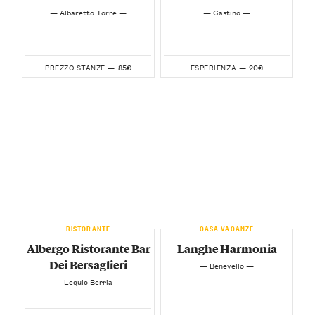
— Albaretto Torre —
— Castino —
85€
20€
PREZZO STANZE —
ESPERIENZA —
RISTORANTE
CASA VACANZE
Albergo Ristorante Bar
Langhe Harmonia
Dei Bersaglieri
— Benevello —
— Lequio Berria —