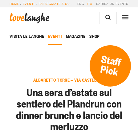
HOME
»
EVENTI
»
PASSEGGIATE & OUTDOOR
ENG
»
UNA SERA D’ESTATE SUL SENT
ITA
CARICA UN EVENTO
love
langhe
VISITA LE LANGHE
EVENTI
MAGAZINE
SHOP
Staff
Pick
ALBARETTO TORRE — VIA CASTELLO 2
Una sera d’estate sul
sentiero dei Plandrun con
dinner brunch e lancio del
merluzzo