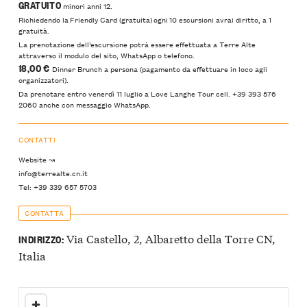
GRATUITO
minori anni 12.
Richiedendo la Friendly Card (gratuita) ogni 10 escursioni avrai diritto, a 1
gratuità.
La prenotazione dell’escursione potrà essere effettuata a Terre Alte
attraverso il modulo del sito, WhatsApp o telefono.
18,00 €
Dinner Brunch a persona (pagamento da effettuare in loco agli
organizzatori).
Da prenotare entro venerdì 11 luglio a Love Langhe Tour cell. +39 393 576
2060 anche con messaggio WhatsApp.
CONTATTI
Website ↝
info@terrealte.cn.it
Tel: +39 339 657 5703
CONTATTA
Via Castello, 2, Albaretto della Torre CN,
INDIRIZZO:
Italia