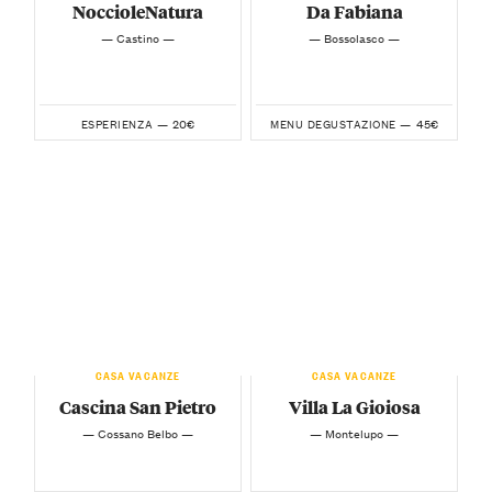
NoccioleNatura
Da Fabiana
— Castino —
— Bossolasco —
20€
45€
ESPERIENZA —
MENU DEGUSTAZIONE —
CASA VACANZE
CASA VACANZE
Cascina San Pietro
Villa La Gioiosa
— Cossano Belbo —
— Montelupo —