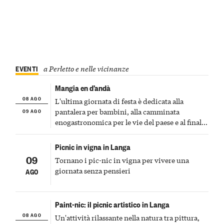
EVENTI
a Perletto e nelle vicinanze
Mangia en d’andà
08 AGO
L'ultima giornata di festa è dedicata alla
09 AGO
pantalera per bambini, alla camminata
enogastronomica per le vie del paese e al finale
pirotecnico
Picnic in vigna in Langa
09
Tornano i pic-nic in vigna per vivere una
giornata senza pensieri
AGO
Paint-nic: il picnic artistico in Langa
08 AGO
Un'attività rilassante nella natura tra pittura,