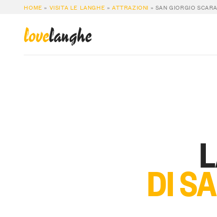
HOME
»
VISITA LE LANGHE
»
ATTRAZIONI
»
SAN GIORGIO SCARA
love
langhe
L
DI S