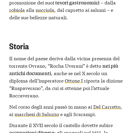
promozione dei suoi
– dalla
tesori gastronomici
robiola
alla
nocciola
, dal capretto ai salumi – e
delle sue bellezze naturali.
Storia
Il nome del paese deriva dalla vicina presenza del
torrente Ovrano, “Rocha Uverani” è detto
nei più
, anche se nel X secolo un
antichi documenti
diploma dell’imperatore
Ottone I
riporta la dizione
“Ruspaverano”, da cui si ottenne poi l’attuale
Roccaverano.
Nel corso degli anni passò in mano ai
Del Carretto
,
ai
marchesi di Saluzzo
e agli Scarampi.
Durante il XVII secolo il castello dovette subire
: gli spagnoli nel 1615, le
occupazioni diverse