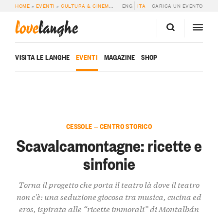
HOME
»
EVENTI
»
CULTURA & CINEMA
»
SCAVALCAMONTAGNE: RICETTE E SIN
ENG
ITA
CARICA UN EVENTO
love
langhe
VISITA LE LANGHE
EVENTI
MAGAZINE
SHOP
CESSOLE — CENTRO STORICO
Scavalcamontagne: ricette e
sinfonie
Torna il progetto che porta il teatro là dove il teatro
non c'è: una seduzione giocosa tra musica, cucina ed
eros, ispirata alle “ricette immorali” di Montalbán