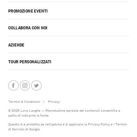
PROMOZIONE EVENTI
COLLABORA CON NOI
AZIENDE
TOUR PERSONALIZZATI
Termini & Condizioni
|
Privacy
© 2026 Love Langhe — Riproduzione parziale dei contenuti consentita a
patto di indicarne la fonte
Questo si è protetto da reCaptcha e si applicano la
Privacy Policy
e i
Termini
di Servizio
di Google