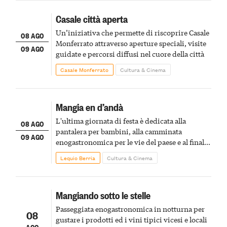
Casale città aperta
Un’iniziativa che permette di riscoprire Casale
08 AGO
Monferrato attraverso aperture speciali, visite
09 AGO
guidate e percorsi diffusi nel cuore della città
Casale Monferrato
Cultura & Cinema
Mangia en d’andà
L'ultima giornata di festa è dedicata alla
08 AGO
pantalera per bambini, alla camminata
09 AGO
enogastronomica per le vie del paese e al finale
pirotecnico
Lequio Berria
Cultura & Cinema
Mangiando sotto le stelle
Passeggiata enogastronomica in notturna per
08
gustare i prodotti ed i vini tipici vicesi e locali
AGO