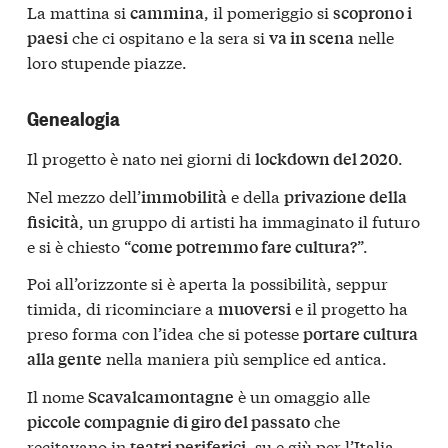
La mattina si
, il pomeriggio si
cammina
scoprono i
che ci ospitano e la sera si
nelle
paesi
va in scena
loro stupende piazze.
Genealogia
Il progetto è nato nei giorni di
.
lockdown del 2020
Nel mezzo dell’
e della
immobilità
privazione della
, un gruppo di artisti ha immaginato il futuro
fisicità
e si è chiesto “
”.
come potremmo fare cultura?
Poi all’orizzonte si è aperta la possibilità, seppur
timida, di ricominciare a
e il progetto ha
muoversi
preso forma con l’idea che si potesse
portare cultura
nella maniera più semplice ed antica.
alla gente
Il nome
è un omaggio alle
Scavalcamontagne
che
piccole compagnie di giro del passato
recitavano in
, su e giù per l’Italia,
teatri periferici