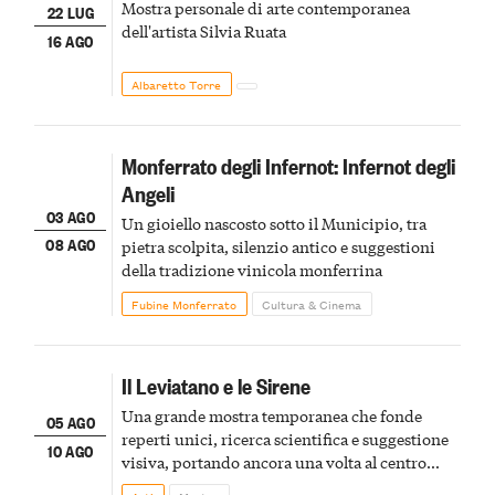
Mostra personale di arte contemporanea
22 LUG
dell'artista Silvia Ruata
16 AGO
Albaretto Torre
Monferrato degli Infernot: Infernot degli
Angeli
03 AGO
Un gioiello nascosto sotto il Municipio, tra
08 AGO
pietra scolpita, silenzio antico e suggestioni
della tradizione vinicola monferrina
Fubine Monferrato
Cultura & Cinema
Il Leviatano e le Sirene
Una grande mostra temporanea che fonde
05 AGO
reperti unici, ricerca scientifica e suggestione
10 AGO
visiva, portando ancora una volta al centro
della scena le meraviglie del passato astigiano