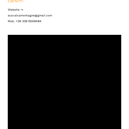
CONTATTI
Website ↝
scavalcamontagne@gmail.com
Mob: +39 338 5998484