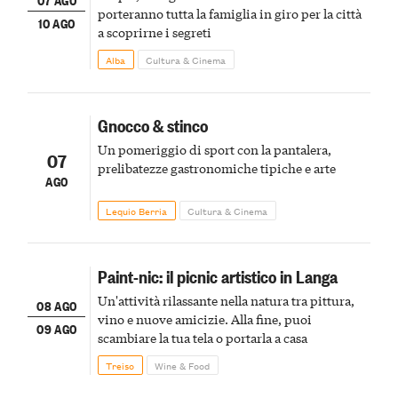
porteranno tutta la famiglia in giro per la città
10 AGO
a scoprirne i segreti
Alba
Cultura & Cinema
Gnocco & stinco
Un pomeriggio di sport con la pantalera,
07
prelibatezze gastronomiche tipiche e arte
AGO
Lequio Berria
Cultura & Cinema
Paint-nic: il picnic artistico in Langa
Un'attività rilassante nella natura tra pittura,
08 AGO
vino e nuove amicizie. Alla fine, puoi
09 AGO
scambiare la tua tela o portarla a casa
Treiso
Wine & Food