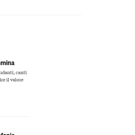
mmina
andanti, canti
re il valore
nfonie