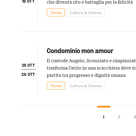
19 OTT
che diventa rito e battaglia per la felicità
Torino
Cultura & Cinema
Condominio mon amour
Il custode Angelo, licenziato e rimpiazza
25 OTT
trasforma l’atrio in una scacchiera dove si
26 OTT
partita tra progresso e dignità umana
Torino
Cultura & Cinema
1
2