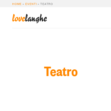
HOME
»
EVENTI
»
TEATRO
love
langhe
Teatro