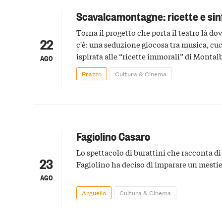
Scavalcamontagne: ricette e sin
Torna il progetto che porta il teatro là dov
22
c'è: una seduzione giocosa tra musica, cuc
ispirata alle “ricette immorali” di Montal
AGO
Prazzo
Cultura & Cinema
Fagiolino Casaro
Lo spettacolo di burattini che racconta d
23
Fagiolino ha deciso di imparare un mesti
AGO
Arguello
Cultura & Cinema