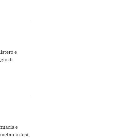
istero e
gio di
rmacia e
e metamorfosi,