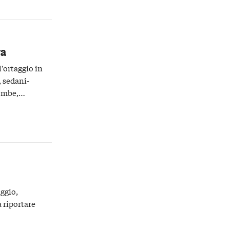
ra
l'ortaggio in
, sedani-
ombe,
ggio,
 riportare