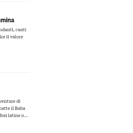
mmina
andanti, canti
re il valore
venture di
batte il Baba
osi latine o