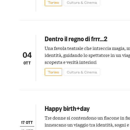
Torino
Cultura & Cinema
Dentro il regno di frrr…2
Una favola teatrale che intreccia magia, m
04
identità, guidando lo spettatore in un viag
scoperta e verità interiori
OTT
Torino
Cultura & Cinema
Happy birth+day
Tre donne si contendono un flacone in fa
17 OTT
innescano un viaggio tra identità, sogni 