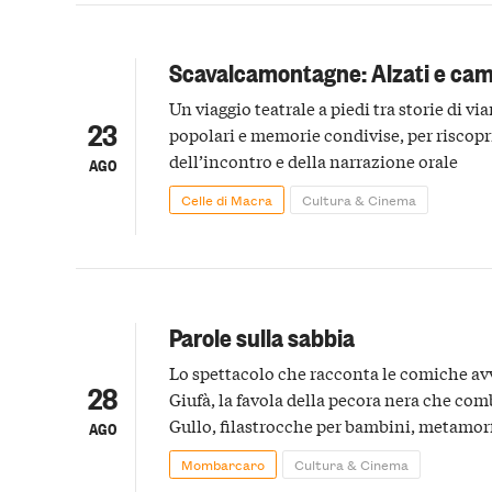
Scavalcamontagne: Alzati e ca
Un viaggio teatrale a piedi tra storie di vi
23
popolari e memorie condivise, per riscopri
dell’incontro e della narrazione orale
AGO
Celle di Macra
Cultura & Cinema
Parole sulla sabbia
Lo spettacolo che racconta le comiche av
28
Giufà, la favola della pecora nera che com
Gullo, filastrocche per bambini, metamorf
AGO
miti orientali
Mombarcaro
Cultura & Cinema