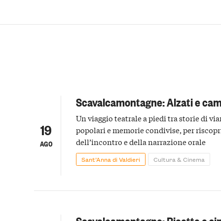
Scavalcamontagne: Alzati e ca
Un viaggio teatrale a piedi tra storie di vi
19
popolari e memorie condivise, per riscopri
dell’incontro e della narrazione orale
AGO
Sant’Anna di Valdieri
Cultura & Cinema
Scavalcamontagne: Ricette e si