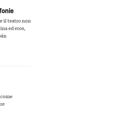
fonie
e il teatro non
ina ed eros,
bán
i come
ere