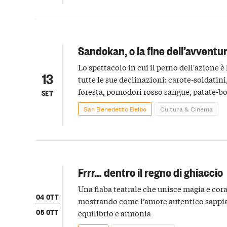
Sandokan, o la fine dell’avventu
Lo spettacolo in cui il perno dell'azione è 
13
tutte le sue declinazioni: carote-soldatini
foresta, pomodori rosso sangue, patate-b
SET
prezzemolo ornamentale.
San Benedetto Belbo
Cultura & Cinema
Frrr… dentro il regno di ghiaccio
Una fiaba teatrale che unisce magia e cora
04 OTT
mostrando come l’amore autentico sappia
05 OTT
equilibrio e armonia