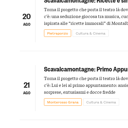
Torna il progetto che porta il teatro là dov
20
c'è: una seduzione giocosa tra musica, cuc
ispirata alle “ricette immorali” di Montal
AGO
Pietraporzio
Cultura & Cinema
Scavalcamontagne: Primo App
Torna il progetto che porta il teatro là dov
21
c'è: Lui e lei al primo appuntamento: ansie
sorprese, entusiasmi e docce fredde
AGO
Monterosso Grana
Cultura & Cinema