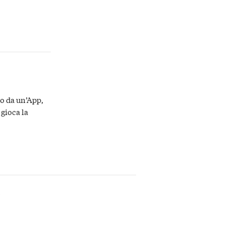
to da un’App,
 gioca la
3