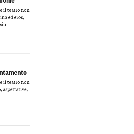
e il teatro non
ina ed eros,
bán
untamento
e il teatro non
, aspettative,