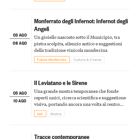
Monferrato degli Infernot: Infernot degli
Angeli
03 AGO
Un gioiello nascosto sotto il Municipio, tra
08 AGO
pietra scolpita, silenzio antico e suggestioni
della tradizione vinicola monferrina
Fubine Monferrato
Cultura & Cinema
Il Leviatano e le Sirene
Una grande mostra temporanea che fonde
05 AGO
reperti unici, ricerca scientifica e suggestione
10 AGO
visiva, portando ancora una volta al centro
della scena le meraviglie del passato astigiano
Asti
Mostre
Tracce contemporanee