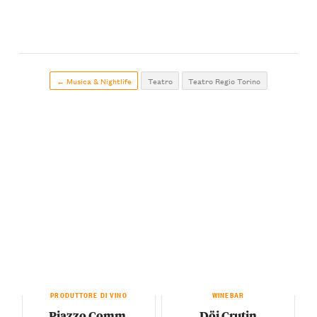
← Musica & Nightlife
Teatro
Teatro Regio Torino
PRODUTTORE DI VINO
WINEBAR
Piazzo Comm.
Döi Crutin