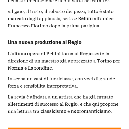
nella strumentazione e la più
nei caratteri.
varia
«Il gaio, il tristo, il robusto dei pezzi, tutto è stato
marcato dagli applausi», scrisse
all’amico
Bellini
Francesco Florimo dopo la prima parigina.
Una nuova produzione al Regio
L’
di Bellini torna al
sotto la
ultima opera
Regio
direzione di un maestro già apprezzato a Torino per
e
.
Norma
La rondine
In scena un
di fuoriclasse, con voci di grande
cast
forza e sensibilità interpretativa.
La regia è affidata a un artista che ha già firmato
allestimenti di successo al
, e che qui propone
Regio
una lettura tra
e
.
classicismo
neoromanticismo