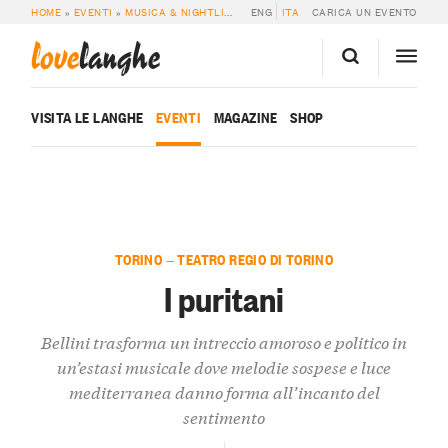
HOME
»
EVENTI
»
MUSICA & NIGHTLIFE
»
I PURITANI
ENG
ITA
CARICA UN EVENTO
love
langhe
VISITA LE LANGHE
EVENTI
MAGAZINE
SHOP
TORINO — TEATRO REGIO DI TORINO
I puritani
Bellini trasforma un intreccio amoroso e politico in
un’estasi musicale dove melodie sospese e luce
mediterranea danno forma all’incanto del
sentimento