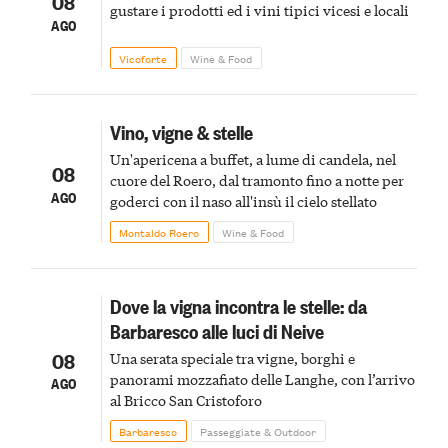
08
gustare i prodotti ed i vini tipici vicesi e locali
AGO
Vicoforte
Wine & Food
Vino, vigne & stelle
Un'apericena a buffet, a lume di candela, nel
08
cuore del Roero, dal tramonto fino a notte per
AGO
goderci con il naso all'insù il cielo stellato
Montaldo Roero
Wine & Food
Dove la vigna incontra le stelle: da
Barbaresco alle luci di Neive
08
Una serata speciale tra vigne, borghi e
panorami mozzafiato delle Langhe, con l’arrivo
AGO
al Bricco San Cristoforo
Barbaresco
Passeggiate & Outdoor