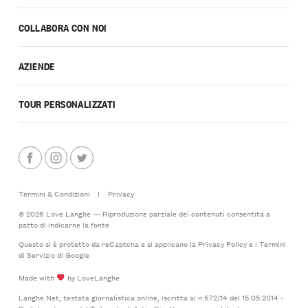
COLLABORA CON NOI
AZIENDE
TOUR PERSONALIZZATI
Termini & Condizioni
|
Privacy
© 2026 Love Langhe — Riproduzione parziale dei contenuti consentita a
patto di indicarne la fonte
Questo si è protetto da reCaptcha e si applicano la
Privacy Policy
e i
Termini
di Servizio
di Google
Made with
by LoveLanghe
Langhe.Net, testata giornalistica online, iscritta al n.672/14 del 15.05.2014 -
Registro stampa del Tribunale di Asti - Direttore responsabile: Lorenzo