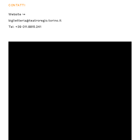
CONTATTI
Website ↝
biglietteria@teatroregio.torino.it
Tel: +39 011.8815.241