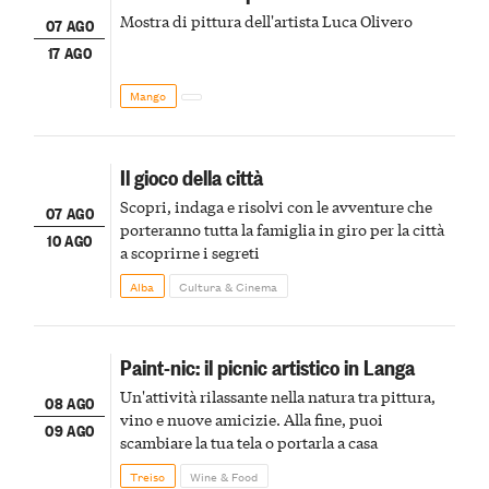
Mostra di pittura dell'artista Luca Olivero
07 AGO
17 AGO
Mango
Il gioco della città
Scopri, indaga e risolvi con le avventure che
07 AGO
porteranno tutta la famiglia in giro per la città
10 AGO
a scoprirne i segreti
Alba
Cultura & Cinema
Paint-nic: il picnic artistico in Langa
Un'attività rilassante nella natura tra pittura,
08 AGO
vino e nuove amicizie. Alla fine, puoi
09 AGO
scambiare la tua tela o portarla a casa
Treiso
Wine & Food