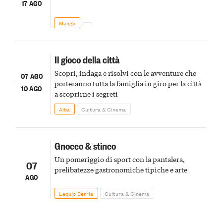
17 AGO
Mango
Il gioco della città
Scopri, indaga e risolvi con le avventure che
07 AGO
porteranno tutta la famiglia in giro per la città
10 AGO
a scoprirne i segreti
Alba
Cultura & Cinema
Gnocco & stinco
Un pomeriggio di sport con la pantalera,
07
prelibatezze gastronomiche tipiche e arte
AGO
Lequio Berria
Cultura & Cinema