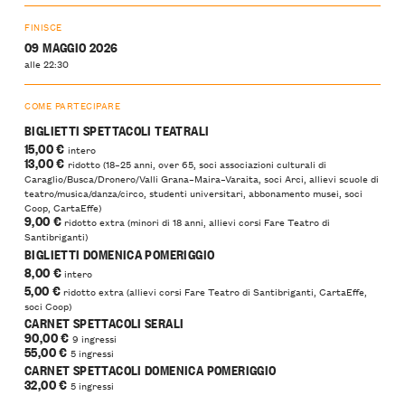
FINISCE
09 MAGGIO 2026
alle 22:30
COME PARTECIPARE
BIGLIETTI SPETTACOLI TEATRALI
15,00 €
intero
13,00 €
ridotto (18–25 anni, over 65, soci associazioni culturali di
Caraglio/Busca/Dronero/Valli Grana–Maira–Varaita, soci Arci, allievi scuole di
teatro/musica/danza/circo, studenti universitari, abbonamento musei, soci
Coop, CartaEffe)
9,00 €
ridotto extra (minori di 18 anni, allievi corsi Fare Teatro di
Santibriganti)
BIGLIETTI DOMENICA POMERIGGIO
8,00 €
intero
5,00 €
ridotto extra (allievi corsi Fare Teatro di Santibriganti, CartaEffe,
soci Coop)
CARNET SPETTACOLI SERALI
90,00 €
9 ingressi
55,00 €
5 ingressi
CARNET SPETTACOLI DOMENICA POMERIGGIO
32,00 €
5 ingressi