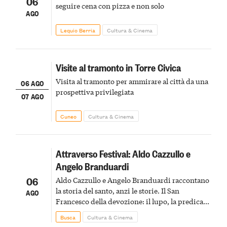
06
seguire cena con pizza e non solo
AGO
Lequio Berria
Cultura & Cinema
Visite al tramonto in Torre Civica
Visita al tramonto per ammirare al città da una
06 AGO
prospettiva privilegiata
07 AGO
Cuneo
Cultura & Cinema
Attraverso Festival: Aldo Cazzullo e
Angelo Branduardi
06
Aldo Cazzullo e Angelo Branduardi raccontano
la storia del santo, anzi le storie. Il San
AGO
Francesco della devozione: il lupo, la predica
agli uccelli, le stimmate
Busca
Cultura & Cinema