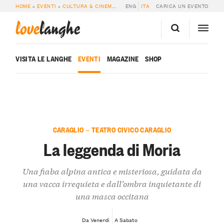
HOME
»
EVENTI
»
CULTURA & CINEMA
»
LA LEGGENDA DI MORIA
ENG
ITA
CARICA UN EVENTO
love
langhe
VISITA LE LANGHE
EVENTI
MAGAZINE
SHOP
CARAGLIO — TEATRO CIVICO CARAGLIO
La leggenda di Moria
Una fiaba alpina antica e misteriosa, guidata da
una vacca irrequieta e dall’ombra inquietante di
una masca occitana
Da Venerdì
A Sabato