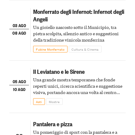
Monferrato degli Infernot: Infernot degli
Angeli
03 AGO
Un gioiello nascosto sotto il Municipio, tra
08 AGO
pietra scolpita, silenzio antico e suggestioni
della tradizione vinicola monferrina
Fubine Monferrato
Cultura & Cinema
Il Leviatano e le Sirene
Una grande mostra temporanea che fonde
05 AGO
reperti unici, ricerca scientifica e suggestione
10 AGO
visiva, portando ancora una volta al centro
della scena le meraviglie del passato astigiano
Asti
Mostre
Pantalera e pizza
Un pomeriggio di sport con la pantalera e a