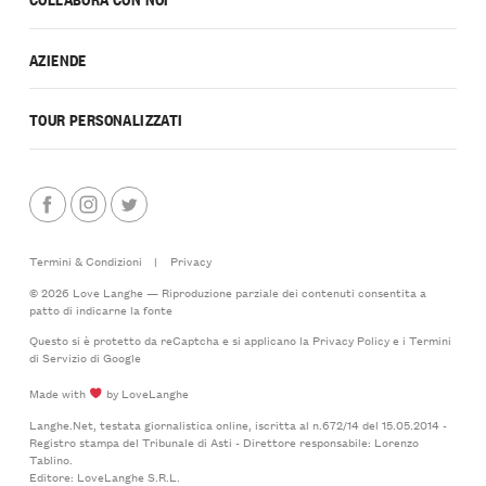
AZIENDE
TOUR PERSONALIZZATI
Termini & Condizioni
|
Privacy
© 2026 Love Langhe — Riproduzione parziale dei contenuti consentita a
patto di indicarne la fonte
Questo si è protetto da reCaptcha e si applicano la
Privacy Policy
e i
Termini
di Servizio
di Google
Made with
by LoveLanghe
Langhe.Net, testata giornalistica online, iscritta al n.672/14 del 15.05.2014 -
Registro stampa del Tribunale di Asti - Direttore responsabile: Lorenzo
Tablino.
Editore: LoveLanghe S.R.L.