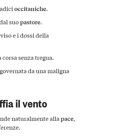
occitaniche
radici
.
pastore
 dal suo
.
iso e i dossi della
a corsa senza tregua.
 è governata da una maligna
ia il vento
pace
ende naturalmente alla
,
ferenze.