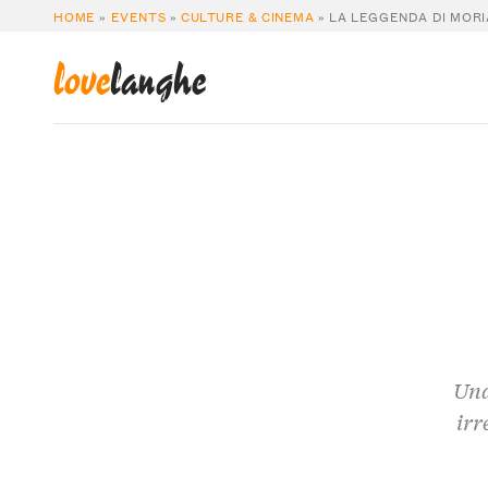
HOME
»
EVENTS
»
CULTURE & CINEMA
»
LA LEGGENDA DI MORI
love
langhe
Una
irr