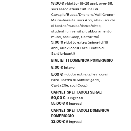
13,00 €
ridotto (18–25 anni, over 65,
soci associazioni culturali di
Caraglio/Busca/Dronero/Valli Grana–
Maira–Varaita, soci Arci, allievi scuole
di teatro/musica/danza/circo,
studenti universitari, abbonamento
musei, soci Coop, CartaEffe)
9,00 €
ridotto extra (minori di 18
anni, allievi corsi Fare Teatro di
Santibriganti)
BIGLIETTI DOMENICA POMERIGGIO
8,00 €
intero
5,00 €
ridotto extra (allievi corsi
Fare Teatro di Santibriganti,
CartaEffe, soci Coop)
CARNET SPETTACOLI SERALI
90,00 €
9 ingressi
55,00 €
5 ingressi
CARNET SPETTACOLI DOMENICA
POMERIGGIO
32,00 €
5 ingressi