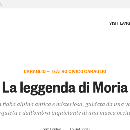
A
VISIT LAN
CARAGLIO — TEATRO CIVICO CARAGLIO
La leggenda di Moria
 fiaba alpina antica e misteriosa, guidata da una v
equieta e dall’ombra inquietante di una masca occi
From Friday
To Saturday