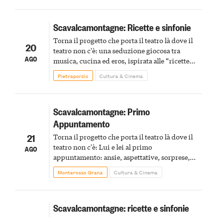
Scavalcamontagne: Ricette e sinfonie
Torna il progetto che porta il teatro là dove il
20
teatro non c'è: una seduzione giocosa tra
AGO
musica, cucina ed eros, ispirata alle “ricette
immorali” di Montalbán
Pietraporzio
Cultura & Cinema
Scavalcamontagne: Primo
Appuntamento
21
Torna il progetto che porta il teatro là dove il
teatro non c'è: Lui e lei al primo
AGO
appuntamento: ansie, aspettative, sorprese,
entusiasmi e docce fredde
Monterosso Grana
Cultura & Cinema
Scavalcamontagne: ricette e sinfonie