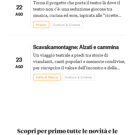
Torna il progetto che porta il teatro là dove il
22
teatro non c'è: una seduzione giocosa tra
AGO
musica, cucina ed eros, ispirata alle “ricette
immorali” di Montalbán
Prazzo
Cultura & Cinema
Scavalcamontagne: Alzati e cammina
Un viaggio teatrale a piedi tra storie di
23
viandanti, canti popolari e memorie condivise,
AGO
per riscoprire il valore dell’incontro e della
narrazione orale
Celle di Macra
Cultura & Cinema
Scopri per primo tutte le novità e le