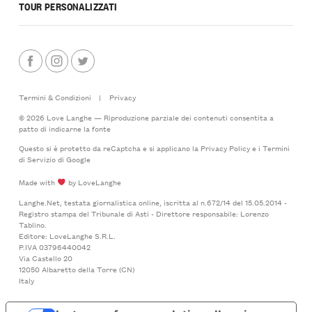
TOUR PERSONALIZZATI
Termini & Condizioni
|
Privacy
© 2026 Love Langhe — Riproduzione parziale dei contenuti consentita a
patto di indicarne la fonte
Questo si è protetto da reCaptcha e si applicano la
Privacy Policy
e i
Termini
di Servizio
di Google
Made with
by LoveLanghe
Langhe.Net, testata giornalistica online, iscritta al n.672/14 del 15.05.2014 -
Registro stampa del Tribunale di Asti - Direttore responsabile: Lorenzo
Tablino.
Editore: LoveLanghe S.R.L.
P.IVA 03796440042
Via Castello 20
12050 Albaretto della Torre (CN)
Italy