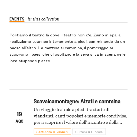
EVENTS
in this collection
Portiamo il teatro là dove il teatro non c’è. Zaino in spalla
realizziamo tournée interamente a piedi, camminando da un
paese all’altro. La mattina si cammina, il pomeriggio si
scoprono i paesi che ci ospitano e la sera si va in scena nelle
loro stupende piazze.
Scavalcamontagne: Alzati e cammina
Un viaggio teatrale a piedi tra storie di
19
viandanti, canti popolari e memorie condivise,
AGO
per riscoprire il valore dell’incontro e della
narrazione orale
Sant’Anna di Valdieri
Cultura & Cinema