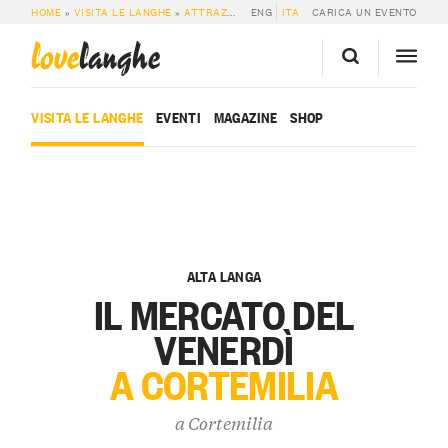
HOME
»
VISITA LE LANGHE
»
ATTRAZIONI
»
ENG
IL MERCATO DEL VENERDÌ A CORT
ITA
CARICA UN EVENTO
love
langhe
VISITA LE LANGHE
EVENTI
MAGAZINE
SHOP
ALTA LANGA
IL MERCATO DEL
VENERDÌ
A CORTEMILIA
a
Cortemilia