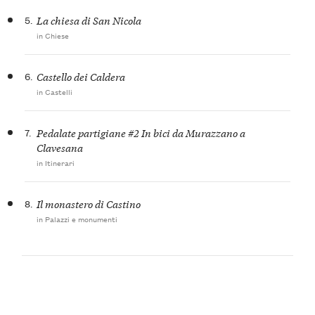
5.
La chiesa di San Nicola
in Chiese
6.
Castello dei Caldera
in Castelli
7.
Pedalate partigiane #2 In bici da Murazzano a
Clavesana
in Itinerari
8.
Il monastero di Castino
in Palazzi e monumenti