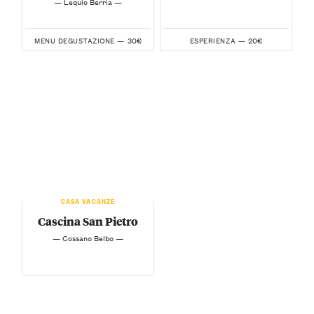
— Lequio Berria —
30€
20€
MENU DEGUSTAZIONE —
ESPERIENZA —
CASA VACANZE
Cascina San Pietro
— Cossano Belbo —