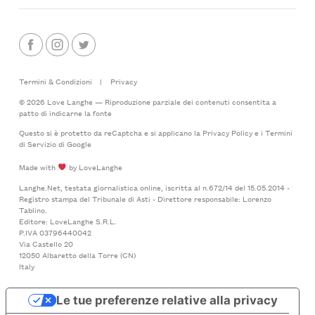
Termini & Condizioni
|
Privacy
© 2026 Love Langhe — Riproduzione parziale dei contenuti consentita a
patto di indicarne la fonte
Questo si è protetto da reCaptcha e si applicano la
Privacy Policy
e i
Termini
di Servizio
di Google
Made with
by LoveLanghe
Langhe.Net, testata giornalistica online, iscritta al n.672/14 del 15.05.2014 -
Registro stampa del Tribunale di Asti - Direttore responsabile: Lorenzo
Tablino.
Editore: LoveLanghe S.R.L.
P.IVA 03796440042
Via Castello 20
12050 Albaretto della Torre (CN)
Italy
Le tue preferenze relative alla privacy