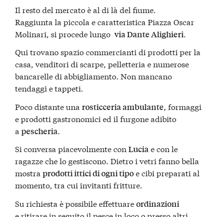
Il resto del mercato è al di là del fiume.
Raggiunta la piccola e caratteristica Piazza Oscar
Molinari, si procede lungo
.
via Dante Alighieri
Qui trovano spazio commercianti di prodotti per la
casa, venditori di scarpe, pelletteria e numerose
bancarelle di abbigliamento. Non mancano
tendaggi e tappeti.
Poco distante una
, formaggi
rosticceria ambulante
e prodotti gastronomici ed il furgone adibito
a
.
pescheria
Si conversa piacevolmente con
e con le
Lucia
ragazze che lo gestiscono. Dietro i vetri fanno bella
mostra
e cibi preparati al
prodotti ittici di ogni tipo
momento, tra cui invitanti fritture.
Su richiesta è possibile effettuare
ordinazioni
e ritirare in seguito il pesce in loco o presso altri