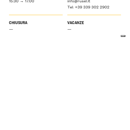
15:30 → 17:00
info@rusel.it
Tel: +39 339 302 2902
CHIUSURA
VACANZE
—
—