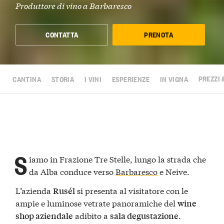
Produttore di vino a
Barbaresco
CONTATTA
PRENOTA
CANTINA
STORIA
I VINI
ESPERIENZE
IN VIGNA
PREZZI 
S
iamo in Frazione Tre Stelle, lungo la strada che
da Alba conduce verso
Barbaresco
e Neive.
L’azienda
si presenta al visitatore con le
Rusél
ampie e luminose vetrate panoramiche del
wine
adibito a
.
shop aziendale
sala degustazione