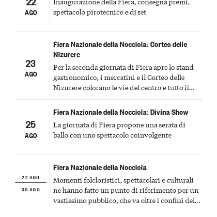
22
Inaugurazione della Fiera, consegna premi,
spettacolo pirotecnico e dj set
AGO
Fiera Nazionale della Nocciola: Corteo delle
Nizurere
23
Per la seconda giornata di Fiera apre lo stand
AGO
gastronomico, i mercatini e il Corteo delle
Nizurere colorano le vie del centro e tutto il
meglio del rock per concludere la serata
Fiera Nazionale della Nocciola: Divina Show
25
La giornata di Fiera propone una serata di
ballo con uno spettacolo coinvolgente
AGO
Fiera Nazionale della Nocciola
22 AGO
Momenti folcloristici, spettacolari e culturali
30 AGO
ne hanno fatto un punto di riferimento per un
vastissimo pubblico, che va oltre i confini del
Piemonte