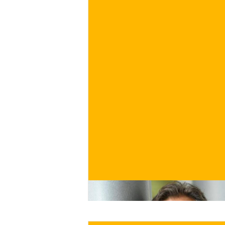
€
ACQUISTA ORA
/ per