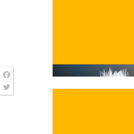
€
ACQUISTA ORA
/ per
Facebook
Twitter