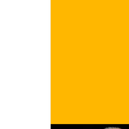
€
ACQUISTA ORA
/ per