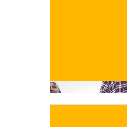
€
ACQUISTA ORA
/ per