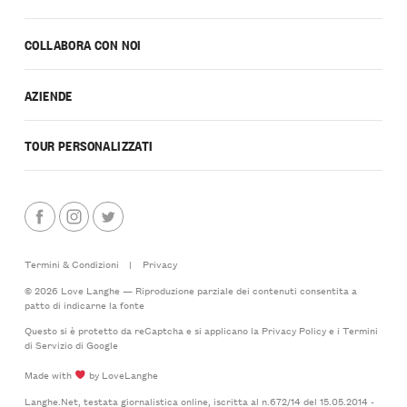
COLLABORA CON NOI
AZIENDE
TOUR PERSONALIZZATI
Termini & Condizioni
|
Privacy
© 2026 Love Langhe — Riproduzione parziale dei contenuti consentita a
patto di indicarne la fonte
Questo si è protetto da reCaptcha e si applicano la
Privacy Policy
e i
Termini
di Servizio
di Google
Made with
by LoveLanghe
Langhe.Net, testata giornalistica online, iscritta al n.672/14 del 15.05.2014 -