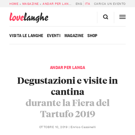
HOME
»
MAGAZINE
»
ANDAR PER LANGA
»
ENG
DEGUSTAZIONI E VISITE IN CANTIN
ITA
CARICA UN EVENTO
love
langhe
VISITA LE LANGHE
EVENTI
MAGAZINE
SHOP
ANDAR PER LANGA
Degustazioni e visite in
cantina
durante la Fiera del
Tartufo 2019
Enrico Cassinelli
OTTOBRE 10, 2019