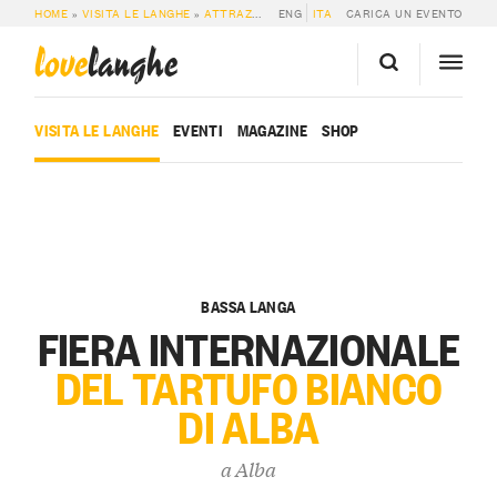
HOME
»
VISITA LE LANGHE
»
ATTRAZIONI
»
ENG
FIERA INTERNAZIONALE DEL TART
ITA
CARICA UN EVENTO
love
langhe
VISITA LE LANGHE
EVENTI
MAGAZINE
SHOP
BASSA LANGA
FIERA INTERNAZIONALE
DEL TARTUFO BIANCO
DI ALBA
a
Alba