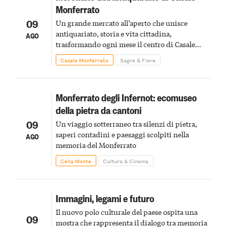
Monferrato
09
Un grande mercato all’aperto che unisce
antiquariato, storia e vita cittadina,
AGO
trasformando ogni mese il centro di Casale
Monferrato in un luogo di scoperta e racconto
Casale Monferrato
Sagre & Fiere
Monferrato degli Infernot: ecomuseo
della pietra da cantoni
09
Un viaggio sotterraneo tra silenzi di pietra,
saperi contadini e paesaggi scolpiti nella
AGO
memoria del Monferrato
Cella Monte
Cultura & Cinema
Immagini, legami e futuro
Il nuovo polo culturale del paese ospita una
09
mostra che rappresenta il dialogo tra memoria