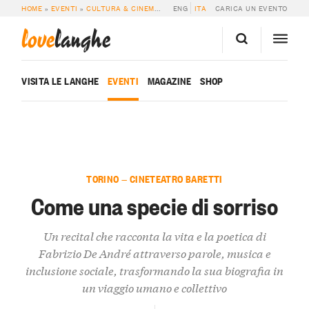
HOME
»
EVENTI
»
CULTURA & CINEMA
»
COME UNA SPECIE DI SORRISO
ENG
ITA
CARICA UN EVENTO
love
langhe
VISITA LE LANGHE
EVENTI
MAGAZINE
SHOP
TORINO — CINETEATRO BARETTI
Come una specie di sorriso
Un recital che racconta la vita e la poetica di
Fabrizio De André attraverso parole, musica e
inclusione sociale, trasformando la sua biografia in
un viaggio umano e collettivo