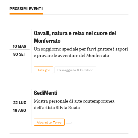
PROSSIMI EVENTI
Cavalli, natura e relax nel cuore del
Monferrato
10 MAG
Un soggiorno speciale per farvi gustare i sapori
30 SET
e provare le avventure del Monferrato
Bistagno
Passeggiate & Outdoor
SediMenti
Mostra personale di arte contemporanea
22 LUG
dell'artista Silvia Ruata
16 AGO
Albaretto Torre