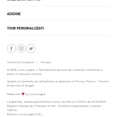
AZIENDE
TOUR PERSONALIZZATI
Termini & Condizioni
|
Privacy
© 2026 Love Langhe — Riproduzione parziale dei contenuti consentita a
patto di indicarne la fonte
Questo si è protetto da reCaptcha e si applicano la
Privacy Policy
e i
Termini
di Servizio
di Google
Made with
by LoveLanghe
Langhe.Net, testata giornalistica online, iscritta al n.672/14 del 15.05.2014 -
Registro stampa del Tribunale di Asti - Direttore responsabile: Lorenzo
Tablino.
Editore: LoveLanghe S.R.L.