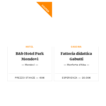
COUPON
HOTEL
CASCINA
B&b Hotel Park
Fattoria didattica
Mondovì
Gabutti
— Mondovì —
— Monforte d’Alba —
60€
20.00€
PREZZO STANZE —
ESPERIENZA —