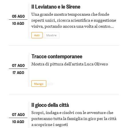
Il Leviatano e le Sirene
Una grande mostra temporanea che fonde
05 AGO
reperti unici, ricerca scientifica e suggestione
10 AGO
visiva, portando ancora una volta al centro
della scena le meraviglie del passato astigiano
Asti
Mostre
Tracce contemporanee
Mostra di pittura dell'artista Luca Olivero
07 AGO
17 AGO
Mango
Il gioco della città
Scopri, indaga e risolvi con le avventure che
07 AGO
porteranno tutta la famiglia in giro per la città
10 AGO
a scoprirne i segreti