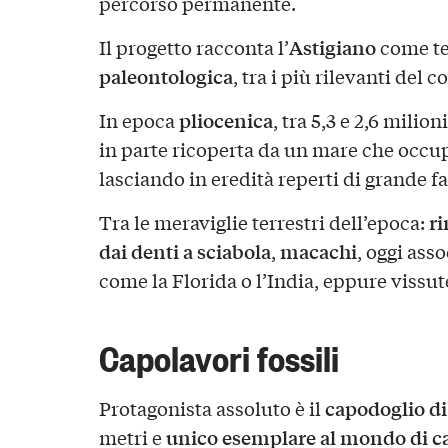
percorso permanente.
Astigiano
Il progetto racconta l’
come te
paleontologica
, tra i più rilevanti del 
pliocenica
In epoca
, tra 5,3 e 2,6 milio
in parte ricoperta da un mare che occup
lasciando in eredità reperti di grande fa
ri
Tra le meraviglie terrestri dell’epoca:
dai denti a sciabola
macachi
,
, oggi ass
come la Florida o l’India, eppure vissut
Capolavori fossili
capodoglio di
Protagonista assoluto è il
unico esemplare al mondo di c
metri e