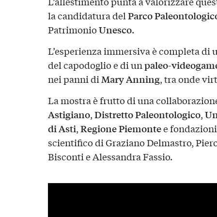
L’allestimento punta a valorizzare quest
Parco Paleontologico
la candidatura del
Unesco
Patrimonio
.
L’esperienza immersiva è completa di 
paleo-videogam
del capodoglio e di un
Mary Anning
nei panni di
, tra onde vir
La mostra è frutto di una collaborazion
Astigiano
Distretto Paleontologico
Un
,
,
di Asti
Regione Piemonte
,
e fondazioni
scientifico di Graziano Delmastro, Pie
Bisconti e Alessandra Fassio.