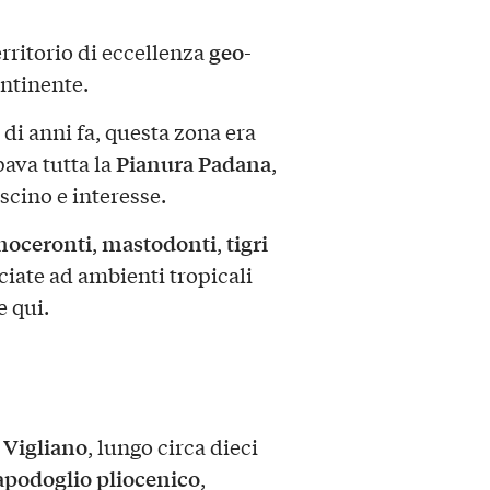
geo-
rritorio di eccellenza
continente.
ni di anni fa, questa zona era
Pianura Padana
ava tutta la
,
scino e interesse.
noceronti
mastodonti
tigri
,
,
ociate ad ambienti tropicali
e qui.
 Vigliano
, lungo circa dieci
apodoglio pliocenico
,