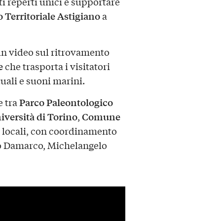
i reperti unici e supportare
 Territoriale Astigiano
a
un video sul ritrovamento
e
che trasporta i visitatori
tuali e suoni marini.
Parco Paleontologico
e tra
iversità di Torino
Comune
,
 locali, con coordinamento
ro Damarco, Michelangelo