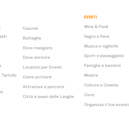
EVENTI
x
Wine & Food
Cascine
zati
Sagre e fiere
Botteghe
Musica e nightlife
Dove mangiare
à
Sport e passeggiate
Dove dormire
a
Famiglie e bambini
Location per Eventi
l Tartufo
Mostre
Come arrivare
Cultura e Cinema
Attrazioni e percorsi
ni
Corsi
Città e paesi delle Langhe
Organizza il tuo event