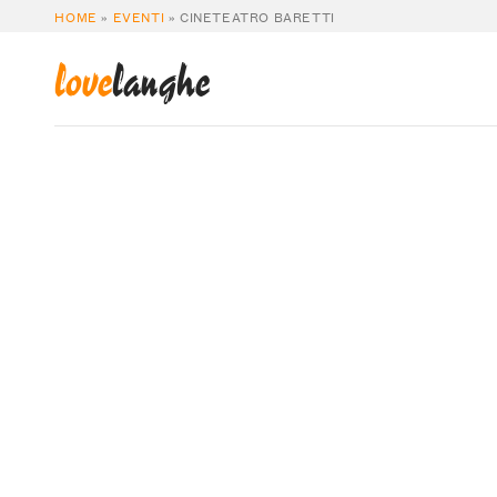
HOME
»
EVENTI
»
CINETEATRO BARETTI
love
langhe