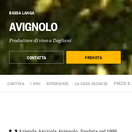
BASSA LANGA
AVIGNOLO
Produttore di vino a
Dogliani
CONTATTA
PRENOTA
CANTINA
I VINI
ESPERIENZE
LA CASA VACANZE
PREZZI & 
Azienda Agricola Avignolo, fondata nel 1998