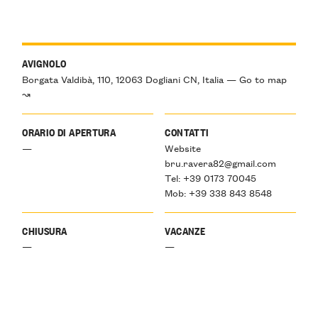
AVIGNOLO
Borgata Valdibà, 110, 12063 Dogliani CN, Italia — Go to map
↝
ORARIO DI APERTURA
CONTATTI
—
Website
bru.ravera82@gmail.com
Tel: +39 0173 70045
Mob: +39 338 843 8548
CHIUSURA
VACANZE
—
—