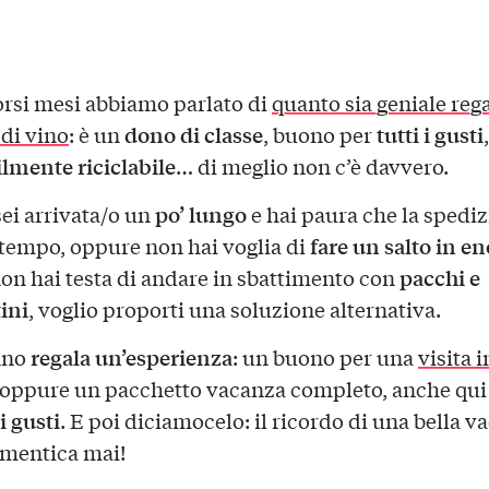
orsi mesi abbiamo parlato di
quanto sia geniale reg
dono di classe
tutti i gusti
 di vino
: è un
, buono per
ilmente riciclabile
… di meglio non c’è davvero.
po’ lungo
sei arrivata/o un
e hai paura che la spedi
fare un salto in e
n tempo, oppure non hai voglia di
pacchi e
on hai testa di andare in sbattimento con
ini
, voglio proporti una soluzione alternativa.
regala un’esperienza
nno
: un buono per una
visita i
 oppure un pacchetto vacanza completo, anche qui 
 i gusti
. E poi diciamocelo: il ricordo di una bella v
imentica mai!