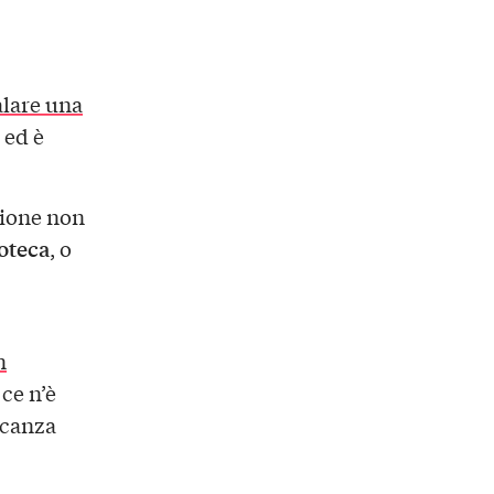
alare una
, ed è
zione non
noteca
, o
n
ce n’è
acanza