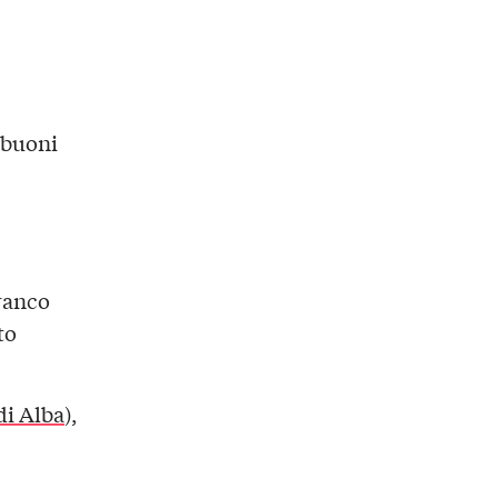
i buoni
Franco
to
di Alba
),