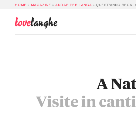
HOME
»
MAGAZINE
»
ANDAR PER LANGA
»
QUEST’ANNO REGALA
love
langhe
A Nat
Visite in cant