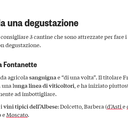
a una degustazione
 consigliare 3 cantine che sono attrezzate per fare 
on degustazione.
a Fontanette
sanguigna
da agricola
e “di una volta”. Il titolare 
unga linea di viticoltori
 una l
, e ha iniziato piuttos
ente ad imbottigliare.
vini tipici dell’Albese
 i
: Dolcetto, Barbera (
d’Asti
e
o e
Moscato
.