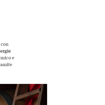
 con
nergie
rmico e
tramite