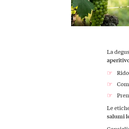
La degus
aperitiv
Ridot
Comp
Prem
Le etich
salumi l
Consigli