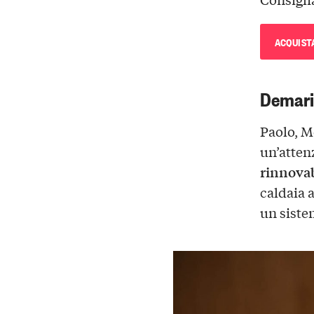
ACQUIST
Demari
Paolo, M
un’atten
rinnovab
caldaia a
un siste