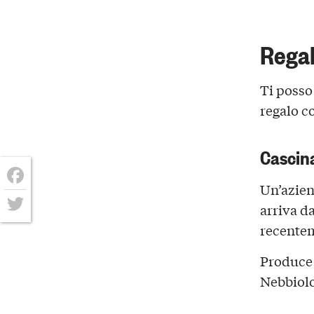
Regal
Ti posso
regalo c
Cascin
Un’azien
Facebook
arriva da
Twitter
recentem
Produce
Nebbiol