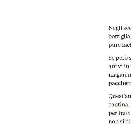
Negli sc
bottiglia
fac
pure
Se però 
arrivi i
magari n
pacchett
Quest’a
cantina
,
per tutti
non si d