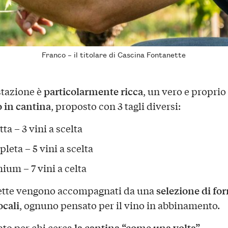
Franco – il titolare di Cascina Fontanette
particolarmente ricca
tazione è
, un vero e proprio
o in cantina
, proposto con 3 tagli diversi:
ta – 3 vini a scelta
leta – 5 vini a scelta
ium – 7 vini a celta
selezione di fo
ette vengono accompagnati da una
ocali
, ognuno pensato per il vino in abbinamento.
la cantina “come una volta”
ato per chi cerca
.