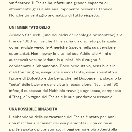
vinificatore. Il Freisa ha infatti una grande capacità di
affinamento grazie alla sua imponente presenza tannica.
Nonché un ventaglio aromatico di tutto rispetto.
UN IMMERITATO OBLIO
Arnaldo Strucchi (uno dei padri dell’enologia piemontese) alla
fine dell’800 scrive che il Freisa ha un discreto potenziale
commerciale verso le Americhe (specie nella sua versione
spumante). Hemingway lo cita nel suo Addio alle Armi e
autorevoli voci ne lodano la qualità. Ma il vitigno è
condannato all’abbandono. Poco produttivo, sensibile alle
malattie fungine, irregolare e incostante, viene spiantato a
favore di Dolcetto e Barbera, che nel Dopoguerra placano la
“sete” delle balere e delle città in espansione. Negli anni ’90,
infine, il successo del Nebbiolo travolge ogni cosa, compreso
il “fragile” vitigno del Freisa e le sue produzioni irrisorie.
UNA POSSIBILE RINASCITA
L'abbandono della coltivazione del Freisa è stato per anni
una macchia sul carnet dei vini piemontesi. Una colpa in
parte sanata dai consumatori, oggi sempre più attenti alla