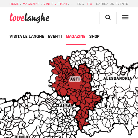
HOME
»
MAGAZINE
»
VINI E VITIGNI
»
FREISA D’ASTI DOC
ENG
ITA
CARICA UN EVENTO
love
langhe
VISITA LE LANGHE
EVENTI
MAGAZINE
SHOP