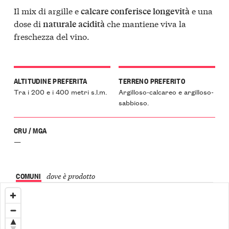
Il mix di argille e
e una
calcare conferisce longevità
dose di
che mantiene viva la
naturale acidità
freschezza del vino.
ALTITUDINE PREFERITA
TERRENO PREFERITO
Tra i 200 e i 400 metri s.l.m.
Argilloso-calcareo e argilloso-
sabbioso.
CRU / MGA
—
COMUNI
dove è prodotto