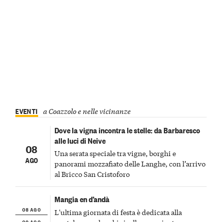
EVENTI
a Coazzolo e nelle vicinanze
Dove la vigna incontra le stelle: da Barbaresco
alle luci di Neive
08
Una serata speciale tra vigne, borghi e
AGO
panorami mozzafiato delle Langhe, con l’arrivo
al Bricco San Cristoforo
Mangia en d’andà
08 AGO
L'ultima giornata di festa è dedicata alla
09 AGO