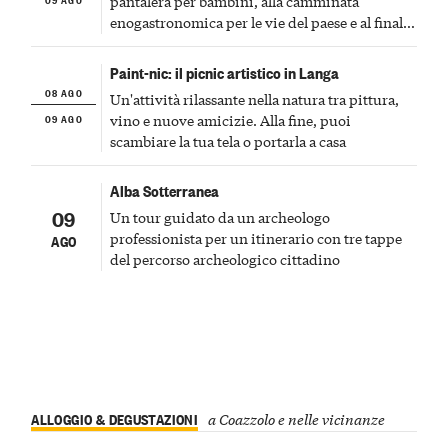
pantalera per bambini, alla camminata
enogastronomica per le vie del paese e al finale
pirotecnico
Paint-nic: il picnic artistico in Langa
08 AGO
Un'attività rilassante nella natura tra pittura,
09 AGO
vino e nuove amicizie. Alla fine, puoi
scambiare la tua tela o portarla a casa
Alba Sotterranea
09
Un tour guidato da un archeologo
professionista per un itinerario con tre tappe
AGO
del percorso archeologico cittadino
ALLOGGIO & DEGUSTAZIONI
a Coazzolo e nelle vicinanze