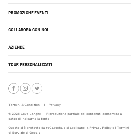
PROMOZIONE EVENTI
COLLABORA CON NOI
AZIENDE
TOUR PERSONALIZZATI
Termini & Condizioni
|
Privacy
© 2026 Love Langhe — Riproduzione parziale dei contenuti consentita a
patto di indicarne la fonte
Questo si è protetto da reCaptcha e si applicano la
Privacy Policy
e i
Termini
di Servizio
di Google