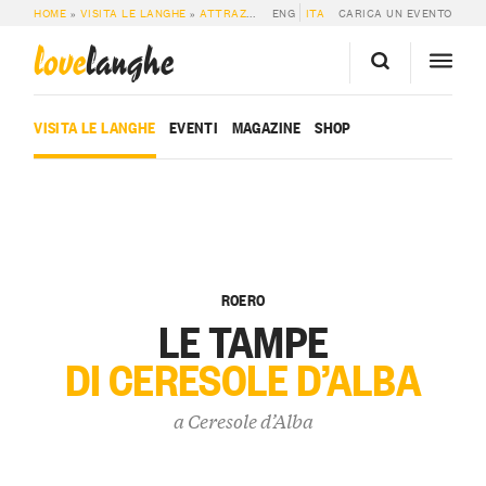
HOME
»
VISITA LE LANGHE
»
ATTRAZIONI
»
ENG
LE TAMPE DI CERESOLE D’ALBA
ITA
CARICA UN EVENTO
love
langhe
VISITA LE LANGHE
EVENTI
MAGAZINE
SHOP
ROERO
LE TAMPE
DI CERESOLE D’ALBA
a
Ceresole d’Alba