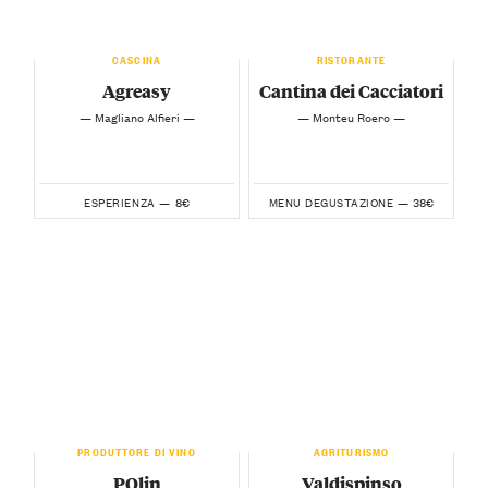
CASCINA
RISTORANTE
Agreasy
Cantina dei Cacciatori
— Magliano Alfieri —
— Monteu Roero —
8€
38€
ESPERIENZA —
MENU DEGUSTAZIONE —
PRODUTTORE DI VINO
AGRITURISMO
PQlin
Valdispinso