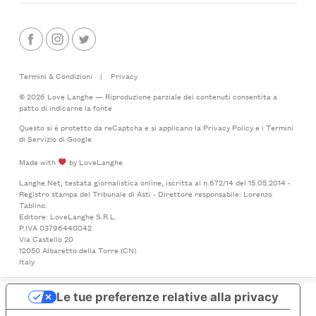
Termini & Condizioni
|
Privacy
© 2026 Love Langhe — Riproduzione parziale dei contenuti consentita a
patto di indicarne la fonte
Questo si è protetto da reCaptcha e si applicano la
Privacy Policy
e i
Termini
di Servizio
di Google
Made with
by LoveLanghe
Langhe.Net, testata giornalistica online, iscritta al n.672/14 del 15.05.2014 -
Registro stampa del Tribunale di Asti - Direttore responsabile: Lorenzo
Tablino.
Editore: LoveLanghe S.R.L.
P.IVA 03796440042
Via Castello 20
12050 Albaretto della Torre (CN)
Italy
Le tue preferenze relative alla privacy