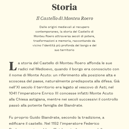
Storia
Il Castello di Monteu Roero
Dalle origini medievali al recupero
contemporaneo, la storia del Castello di
Monteu Roero attraversa secoli di potere,
trasformazioni e memoria, raccontando da
vicino l’identità più profonda del borgo e del
suo territorio
L
a storia del Castello di Monteu Roero affonda le sue
radici nel Medioevo, quando il borgo era conosciuto con
il nome di Monte Acuto: un riferimento alla posizione alta e
scoscesa del paese, naturalmente predisposta alla difesa. Già
nell’XI secolo il territorio era legato al vescovo di Asti; nel
1041 l’imperatore Enrico III concesse infatti Monte Acuto
alla Chiesa astigiana, mentre nei secoli successivi il controllo
passò alla potente famiglia dei Biandrate.
Fu proprio Guido Biandrate, secondo la tradizione, a
edificare il castello. Nel 1152 l’imperatore Federico