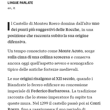
LINGUE PARLATE
en, it
I
l Castello di Monteu Roero domina dall’alto
uno
, in una
dei punti più suggestivi delle Rocche
posizione che racconta subito la sua origine
.
difensiva
Un tempo conosciuto come
, sorge
Monte Acuto
e conserva
sulla cima di una collina scoscesa
ancora oggi quell’aspetto severo e scenografico
tipico delle antiche fortezze medievali.
Le sue
, quando i
origini risalgono al XII secolo
Biandrate lo fecero edificare su concessione
imperiale di
. La tradizione
Federico Barbarossa
racconta che lo stesso imperatore fu ospite tra
queste mura. Nel 1299 il castello passò poi ai
Conti
, fino a raggiungere il suo periodo di
Roero