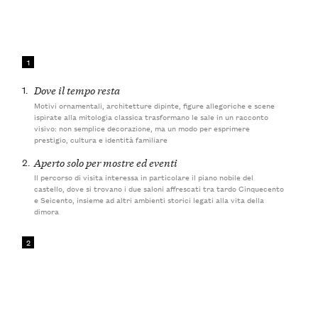
1
1.
Dove il tempo resta
Motivi ornamentali, architetture dipinte, figure allegoriche e scene
ispirate alla mitologia classica trasformano le sale in un racconto
visivo: non semplice decorazione, ma un modo per esprimere
prestigio, cultura e identità familiare
2.
Aperto solo per mostre ed eventi
Il percorso di visita interessa in particolare il piano nobile del
castello, dove si trovano i due saloni affrescati tra tardo Cinquecento
e Seicento, insieme ad altri ambienti storici legati alla vita della
dimora
2