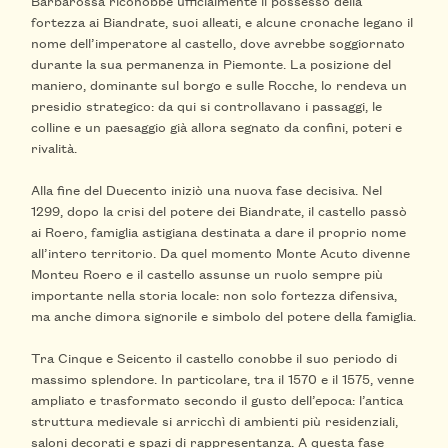
Barbarossa riconobbe ufficialmente il possesso della
fortezza ai Biandrate, suoi alleati, e alcune cronache legano il
nome dell’imperatore al castello, dove avrebbe soggiornato
durante la sua permanenza in Piemonte. La posizione del
maniero, dominante sul borgo e sulle Rocche, lo rendeva un
presidio strategico: da qui si controllavano i passaggi, le
colline e un paesaggio già allora segnato da confini, poteri e
rivalità.
Alla fine del Duecento iniziò una nuova fase decisiva. Nel
1299, dopo la crisi del potere dei Biandrate, il castello passò
ai Roero, famiglia astigiana destinata a dare il proprio nome
all’intero territorio. Da quel momento Monte Acuto divenne
Monteu Roero e il castello assunse un ruolo sempre più
importante nella storia locale: non solo fortezza difensiva,
ma anche dimora signorile e simbolo del potere della famiglia.
Tra Cinque e Seicento il castello conobbe il suo periodo di
massimo splendore. In particolare, tra il 1570 e il 1575, venne
ampliato e trasformato secondo il gusto dell’epoca: l’antica
struttura medievale si arricchì di ambienti più residenziali,
saloni decorati e spazi di rappresentanza. A questa fase