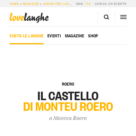
HOME
»
MAGAZINE
»
ANDAR PER LANGA
»
ENG
IL CASTELLO DI MONTEU ROERO
ITA
CARICA UN EVENTO
love
langhe
VISITA LE LANGHE
EVENTI
MAGAZINE
SHOP
ROERO
IL CASTELLO
DI MONTEU ROERO
a
Monteu Roero