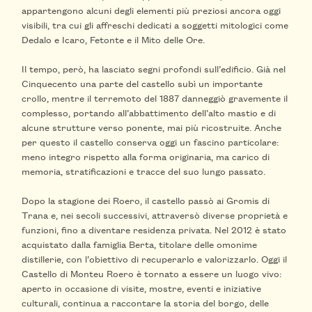
appartengono alcuni degli elementi più preziosi ancora oggi
visibili, tra cui gli affreschi dedicati a soggetti mitologici come
Dedalo e Icaro, Fetonte e il Mito delle Ore.
Il tempo, però, ha lasciato segni profondi sull’edificio. Già nel
Cinquecento una parte del castello subì un importante
crollo, mentre il terremoto del 1887 danneggiò gravemente il
complesso, portando all’abbattimento dell’alto mastio e di
alcune strutture verso ponente, mai più ricostruite. Anche
per questo il castello conserva oggi un fascino particolare:
meno integro rispetto alla forma originaria, ma carico di
memoria, stratificazioni e tracce del suo lungo passato.
Dopo la stagione dei Roero, il castello passò ai Gromis di
Trana e, nei secoli successivi, attraversò diverse proprietà e
funzioni, fino a diventare residenza privata. Nel 2012 è stato
acquistato dalla famiglia Berta, titolare delle omonime
distillerie, con l’obiettivo di recuperarlo e valorizzarlo. Oggi il
Castello di Monteu Roero è tornato a essere un luogo vivo:
aperto in occasione di visite, mostre, eventi e iniziative
culturali, continua a raccontare la storia del borgo, delle