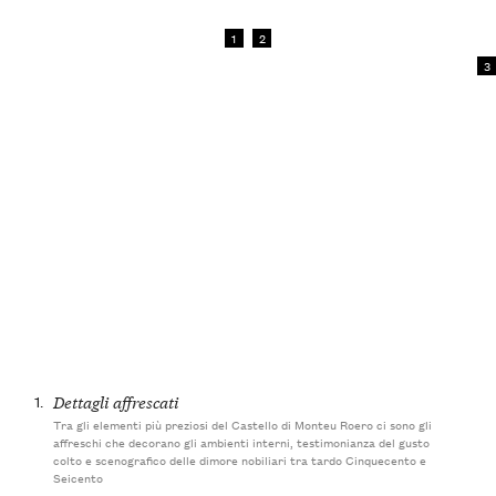
1
2
3
1.
Dettagli affrescati
Tra gli elementi più preziosi del Castello di Monteu Roero ci sono gli
affreschi che decorano gli ambienti interni, testimonianza del gusto
colto e scenografico delle dimore nobiliari tra tardo Cinquecento e
Seicento