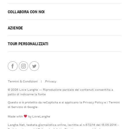
COLLABORA CON NOI
AZIENDE
TOUR PERSONALIZZATI
Termini & Condizioni
|
Privacy
© 2026 Love Langhe — Riproduzione parziale dei contenuti consentita a
patto di indicarne la fonte
Questo si è protetto da reCaptcha e si applicano la
Privacy Policy
e i
Termini
di Servizio
di Google
Made with
by LoveLanghe
Langhe.Net, testata giornalistica online, iscritta al n.672/14 del 15.05.2014 -
Registro stampa del Tribunale di Asti - Direttore responsabile: Lorenzo