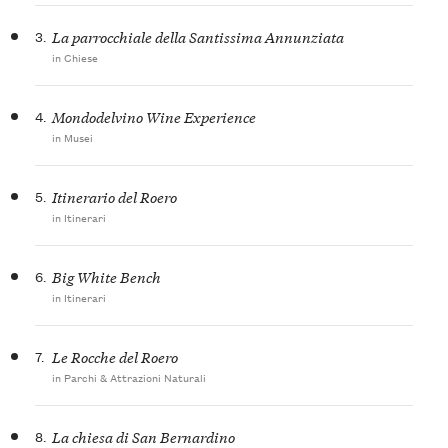
3.
La parrocchiale della Santissima Annunziata
in Chiese
4.
Mondodelvino Wine Experience
in Musei
5.
Itinerario del Roero
in Itinerari
6.
Big White Bench
in Itinerari
7.
Le Rocche del Roero
in Parchi & Attrazioni Naturali
8.
La chiesa di San Bernardino