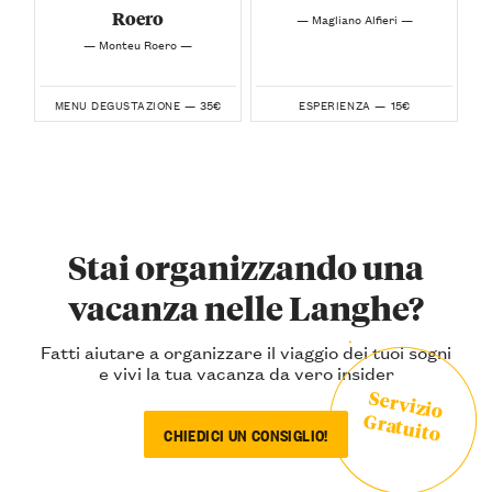
Roero
— Magliano Alfieri —
— Monteu Roero —
35€
15€
MENU DEGUSTAZIONE —
ESPERIENZA —
Stai organizzando una
vacanza nelle Langhe?
Fatti aiutare a organizzare il viaggio dei tuoi sogni
e vivi la tua vacanza da vero insider
Servizio
Gratuito
CHIEDICI UN CONSIGLIO!