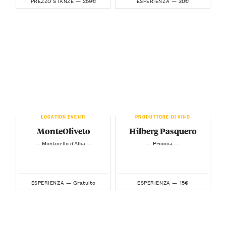
259€
30€
PREZZO STANZE —
ESPERIENZA —
LOCATION EVENTI
PRODUTTORE DI VINO
MonteOliveto
Hilberg Pasquero
— Monticello d’Alba —
— Priocca —
Gratuito
15€
ESPERIENZA —
ESPERIENZA —