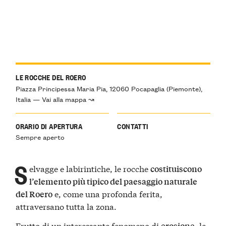
LE ROCCHE DEL ROERO
Piazza Principessa Maria Pia, 12060 Pocapaglia (Piemonte),
Italia — Vai alla mappa ↝
ORARIO DI APERTURA
CONTATTI
Sempre aperto
S
elvagge e labirintiche, le rocche
costituiscono
l’elemento più tipico del paesaggio naturale
e, come una profonda ferita,
del Roero
attraversano tutta la zona.
Frutto di un interessante fenomeno di
, le
erosione