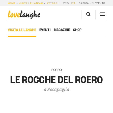
HOME
»
VISITA LE LANGHE
»
ATTRAZIONI
»
ENG
LE ROCCHE DEL ROERO
ITA
CARICA UN EVENTO
love
langhe
VISITA LE LANGHE
EVENTI
MAGAZINE
SHOP
ROERO
LE ROCCHE DEL ROERO
a
Pocapaglia