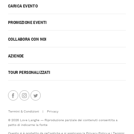
CARICA EVENTO
PROMOZIONE EVENTI
COLLABORA CON NOI
AZIENDE
TOUR PERSONALIZZATI
Termini & Condizioni
|
Privacy
© 2026 Love Langhe — Riproduzione parziale dei contenuti consentita a
patto di indicarne la fonte
Questo si è protetto da reCaptcha e si applicano la
Privacy Policy
e i
Termini