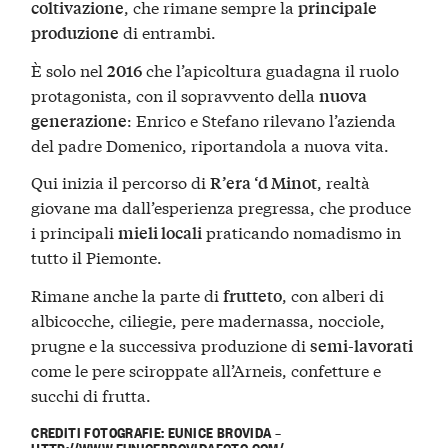
, che rimane sempre la
coltivazione
principale
di entrambi.
produzione
È solo nel
che l’apicoltura guadagna il ruolo
2016
protagonista, con il sopravvento della
nuova
: Enrico e Stefano rilevano l’azienda
generazione
del padre Domenico, riportandola a nuova vita.
Qui inizia il percorso di
, realtà
R’era ‘d Minot
giovane ma dall’esperienza pregressa, che produce
i principali
praticando nomadismo in
mieli locali
tutto il Piemonte.
Rimane anche la parte di
, con alberi di
frutteto
albicocche, ciliegie, pere madernassa, nocciole,
prugne e la successiva produzione di
semi-lavorati
come le pere sciroppate all’Arneis, confetture e
succhi di frutta.
CREDITI FOTOGRAFIE: EUNICE BROVIDA –
HTTP://WWW.EUNICEBROVIDAFOTO.COM/