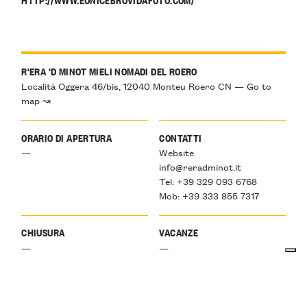
R'ERA 'D MINOT MIELI NOMADI DEL ROERO
Località Oggera 46/bis, 12040 Monteu Roero CN — Go to
map ↝
ORARIO DI APERTURA
CONTATTI
—
Website
info@reradminot.it
Tel: +39 329 093 6768
Mob: +39 333 855 7317
CHIUSURA
VACANZE
—
—